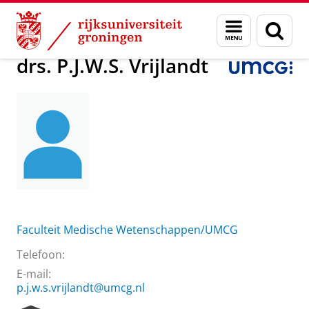
Skip
Skip
Over ons
drs. P.J.W.S. Vrijlandt
Menu
Zoek
to
to
en
Content
Navigation
zoeken
drs. P.J.W.S. Vrijlandt
Faculteit Medische Wetenschappen/UMCG
Telefoon:
E-mail:
p.j.w.s.vrijlandt@umcg.nl