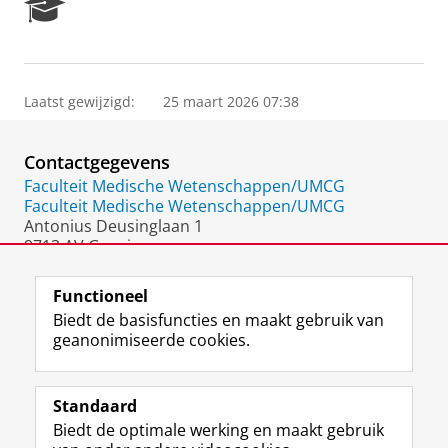
R
e
s
e
a
Laatst gewijzigd:
25 maart 2026 07:38
r
c
h
Contactgegevens
P
o
Faculteit Medische Wetenschappen/UMCG
r
Faculteit Medische Wetenschappen/UMCG
t
Antonius Deusinglaan 1
a
9713 AV Groningen
l
Nederland
Functioneel
Biedt de basisfuncties en maakt gebruik van
geanonimiseerde cookies.
F
L
R
I
Y
Volg de RUG
a
i
S
n
o
Standaard
c
n
S
s
u
Biedt de optimale werking en maakt gebruik
e
k
-
t
T
Studiekiezers