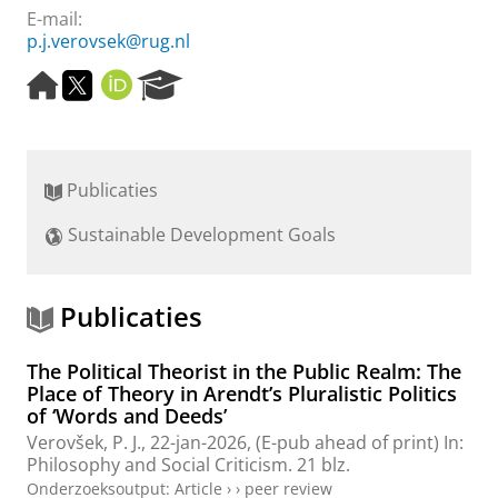
E-mail:
p.j.verovsek@rug.nl
H
T
O
R
o
w
R
e
m
i
C
s
e
t
I
e
p
t
D
a
Publicaties
a
e
r
g
r
c
Sustainable Development Goals
e
h
P
o
r
Publicaties
t
a
The Political Theorist in the Public Realm: The
l
Place of Theory in Arendt’s Pluralistic Politics
of ‘Words and Deeds’
Verovšek, P. J.
,
22-jan-2026
, (E-pub ahead of print)
In:
Philosophy and Social Criticism.
21 blz.
Onderzoeksoutput
:
Article
›
›
peer review