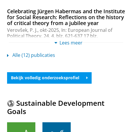
Celebrating Jürgen Habermas and the Institute
for Social Research: Reflections on the history
of critical theory from a jubilee year
Verovšek, P. J.
,
okt-2025
,
In:
European Journal of
Political Theory.
24
,
4
,
blz. 621-637
17 blz.
Onderzoeksoutput
:
Article
Lees meer
›
›
peer review
Alle (12) publicaties
Collective Memory and the Stalling of
European Integration: Generational Dynamics
and the Crisis of European Leadership
Verovšek, P. J.
,
mrt-2025
,
In:
Journal of Common
Bekijk volledig onderzoeksprofiel
Market Studies.
63
,
2
,
blz. 369-384
16 blz.
Onderzoeksoutput
:
Article
›
›
peer review
The Last Public Intellectual?: Jürgen Habermas
Sustainable Development
in the Digital Public Sphere
Goals
Verovšek, P. J.
,
2025
,
Habermas and the
Transformations of Critical Theory: Faces of Critique.
Khandizaji, A. & Chriss, J. J. (reds.).
Springer Nature
,
blz. 335-370
36 blz.