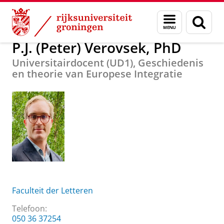
Skip
Skip
Over ons
P.J. (Peter) Verovsek, PhD
Menu
Zoek
to
to
en
Content
Navigation
zoeken
P.J. (Peter) Verovsek, PhD
Universitairdocent (UD1), Geschiedenis
en theorie van Europese Integratie
Faculteit der Letteren
Telefoon:
050 36 37254