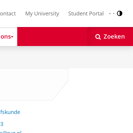
ontact
My University
Student Portal
Contr
Nederlands
English
 ons
Zoeken
jfskunde
03