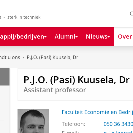
C
s - sterk in techniek
appij/bedrijven
Alumni
Nieuws
Over
ndt u ons
P.J.O. (Pasi) Kuusela, Dr
P.J.O. (Pasi) Kuusela, Dr
Assistant professor
Faculteit Economie en Bedri
Telefoon:
050 36 343