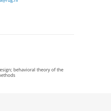
la@rug.nl
esign; behavioral theory of the
 methods