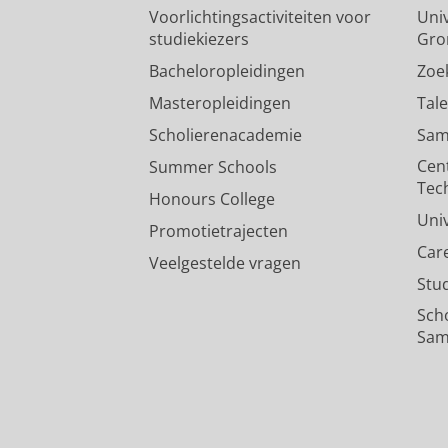
Voorlichtingsactiviteiten voor
Univ
studiekiezers
Gro
Bacheloropleidingen
Zoe
Masteropleidingen
Tal
Scholierenacademie
Sam
Cen
Summer Schools
Tec
Honours College
Uni
Promotietrajecten
Car
Veelgestelde vragen
Stu
Sch
Sam