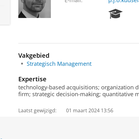
E-mail:
p.j.o.kuuse
R
e
s
e
a
r
c
Vakgebied
h
Strategisch Management
P
o
Expertise
r
technology-based acquisitions; organization d
t
firm; strategic decision-making; quantitative
a
l
Laatst gewijzigd:
01 maart 2024 13:56