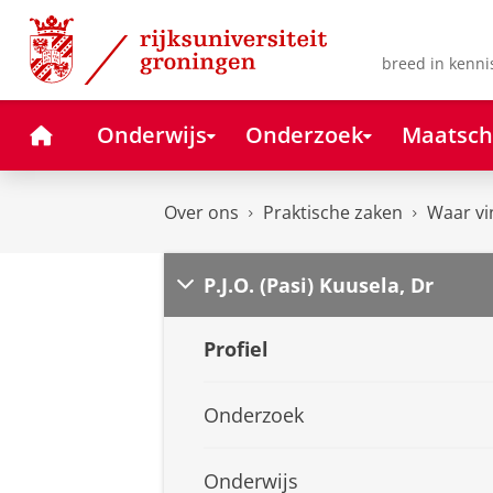
Skip
Skip
to
to
Content
Navigation
breed in kenni
Home
Onderwijs
Onderzoek
Maatsch
Over ons
Praktische zaken
Waar vi
P.J.O. (Pasi) Kuusela, Dr
Profiel
Onderzoek
Onderwijs