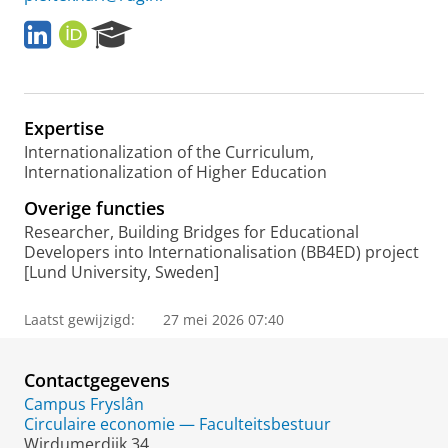
L
O
R
i
R
e
n
C
s
k
I
e
e
D
a
Expertise
d
r
I
c
Internationalization of the Curriculum,
n
h
Internationalization of Higher Education
P
Overige functies
o
r
Researcher, Building Bridges for Educational
t
Developers into Internationalisation (BB4ED) project
a
[Lund University, Sweden]
l
Laatst gewijzigd:
27 mei 2026 07:40
Contactgegevens
Campus Fryslân
Circulaire economie — Faculteitsbestuur
Wirdumerdijk 34