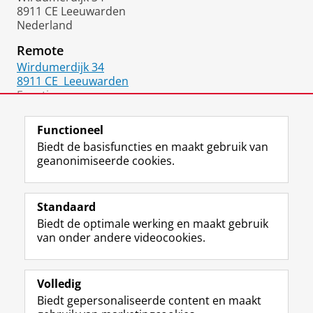
8911 CE Leeuwarden
Nederland
Remote
Wirdumerdijk 34
8911 CE
Leeuwarden
Functie:
PhD Candidate
Functioneel
Biedt de basisfuncties en maakt gebruik van
geanonimiseerde cookies.
F
L
R
I
Y
Volg de RUG
a
i
S
n
o
Standaard
c
n
S
s
u
Biedt de optimale werking en maakt gebruik
e
k
-
t
T
Studiekiezers
van onder andere videocookies.
b
e
f
a
u
Maatschappij/bedrijven
o
d
e
g
b
o
I
e
r
e
Alumni
k
n
d
a
-
Volledig
p
-
R
m
k
Biedt gepersonaliseerde content en maakt
Over ons
a
p
i
-
a