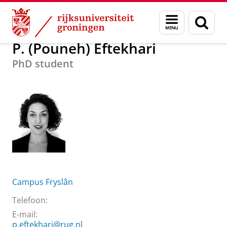
Skip
Skip
Over ons
P. (Pouneh) Eftekhari
Menu
Zoek
to
to
en
Content
Navigation
zoeken
P. (Pouneh) Eftekhari
PhD student
Campus Fryslân
Telefoon:
E-mail:
p.eftekhari@rug.nl