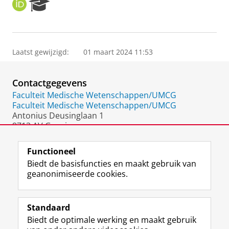
O
R
R
e
C
s
I
e
D
a
Laatst gewijzigd:
01 maart 2024 11:53
r
c
h
Contactgegevens
P
o
Faculteit Medische Wetenschappen/UMCG
r
Faculteit Medische Wetenschappen/UMCG
t
Antonius Deusinglaan 1
a
9713 AV Groningen
l
Nederland
Functioneel
Biedt de basisfuncties en maakt gebruik van
geanonimiseerde cookies.
F
L
R
I
Y
Volg de RUG
a
i
S
n
o
Standaard
c
n
S
s
u
Biedt de optimale werking en maakt gebruik
e
k
-
t
T
Studiekiezers