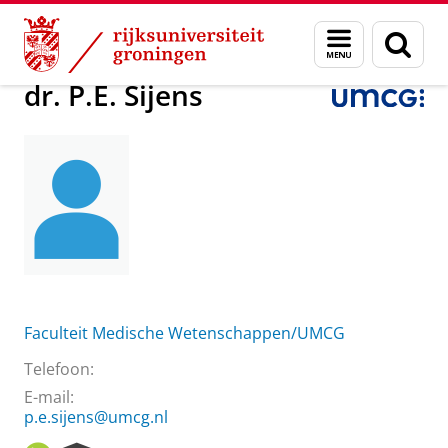
Skip
Skip
Over ons
dr. P.E. Sijens
Menu
Zoek
to
to
en
Content
Navigation
zoeken
dr. P.E. Sijens
Faculteit Medische Wetenschappen/UMCG
Telefoon:
E-mail:
p.e.sijens@umcg.nl