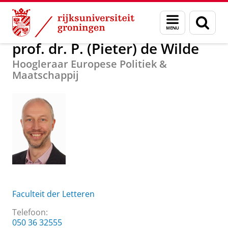
Skip
Skip
Over ons
prof. dr. P. (Pieter) de Wilde
Menu
Zoek
to
to
en
Content
Navigation
zoeken
prof. dr. P. (Pieter) de Wilde
Hoogleraar Europese Politiek &
Maatschappij
Faculteit der Letteren
Telefoon:
050 36 32555