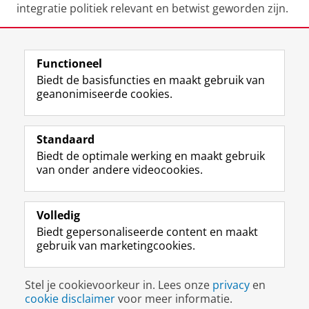
integratie politiek relevant en betwist geworden zijn.
Zijn complete CV is te vinden via deze
link
.
Functioneel
Laatst gewijzigd:
10 januari 2024 11:28
Biedt de basisfuncties en maakt gebruik van
geanonimiseerde cookies.
F
L
R
I
Y
Volg de RUG
a
i
S
n
o
Standaard
c
n
S
s
u
Biedt de optimale werking en maakt gebruik
e
k
-
t
T
Studiekiezers
van onder andere videocookies.
b
e
f
a
u
Maatschappij/bedrijven
o
d
e
g
b
o
I
e
r
e
Alumni
k
n
d
a
-
Volledig
p
-
R
m
k
Biedt gepersonaliseerde content en maakt
Over ons
a
p
i
-
a
gebruik van marketingcookies.
g
a
j
a
n
i
g
k
c
a
Disclaimer & Copyright
Privacy
Cookies
n
i
s
c
a
Stel je cookievoorkeur in. Lees onze
privacy
en
Inloggen
a
n
u
o
l
cookie disclaimer
voor meer informatie.