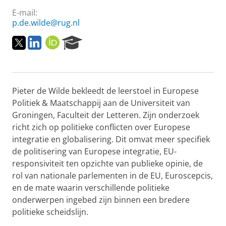
E-mail:
p.de.wilde@rug.nl
T
L
O
R
w
i
R
e
i
n
C
s
t
k
I
e
t
e
D
a
Pieter de Wilde bekleedt de leerstoel in Europese
e
d
r
r
I
c
Politiek & Maatschappij aan de Universiteit van
n
h
Groningen, Faculteit der Letteren. Zijn onderzoek
P
richt zich op politieke conflicten over Europese
o
integratie en globalisering. Dit omvat meer specifiek
r
de politisering van Europese integratie, EU-
t
a
responsiviteit ten opzichte van publieke opinie, de
l
rol van nationale parlementen in de EU, Euroscepcis,
en de mate waarin verschillende politieke
onderwerpen ingebed zijn binnen een bredere
politieke scheidslijn.