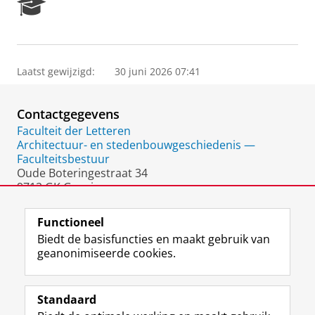
R
e
s
e
a
Laatst gewijzigd:
30 juni 2026 07:41
r
c
h
Contactgegevens
P
o
Faculteit der Letteren
r
Architectuur- en stedenbouwgeschiedenis —
t
Faculteitsbestuur
a
Oude Boteringestraat 34
l
9712 GK Groningen
Nederland
Functioneel
Biedt de basisfuncties en maakt gebruik van
geanonimiseerde cookies.
F
L
R
I
Y
Volg de RUG
a
i
S
n
o
Standaard
c
n
S
s
u