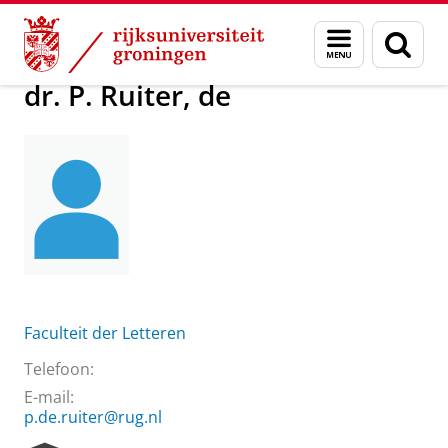
Skip
Skip
Over ons
dr. P. Ruiter, de
Menu
Zoek
to
to
en
Content
Navigation
zoeken
dr. P. Ruiter, de
Faculteit der Letteren
Telefoon:
E-mail:
p.de.ruiter@rug.nl