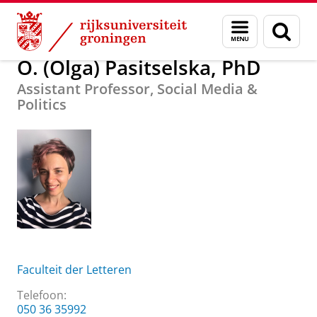
Skip
Skip
Over ons
O. (Olga) Pasitselska, PhD
Menu
Zoek
to
to
en
Content
Navigation
zoeken
O. (Olga) Pasitselska, PhD
Assistant Professor, Social Media &
Politics
Faculteit der Letteren
Telefoon:
050 36 35992