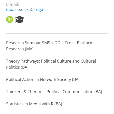
E-mail:
o.pasitselska@rug.nl
O
R
R
e
C
s
I
e
D
a
Research Seminar SMS + DDL: Cross-Platform
r
Research (MA)
c
h
P
Theory Pathways: Political Culture and Cultural
o
Politics (BA)
r
t
Political Action in Network Society (BA)
a
l
Thinkers & Theories: Political Communication (BA)
Statistics in Media with R (BA)