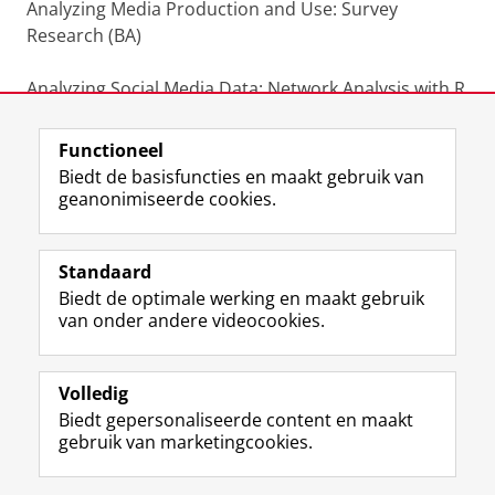
Analyzing Media Production and Use: Survey
Research (BA)
Analyzing Social Media Data: Network Analysis with R
(MA)
Functioneel
Laatst gewijzigd:
16 maart 2026 15:22
Biedt de basisfuncties en maakt gebruik van
geanonimiseerde cookies.
F
L
R
I
Y
Volg de RUG
a
i
S
n
o
Standaard
c
n
S
s
u
Biedt de optimale werking en maakt gebruik
e
k
-
t
T
Studiekiezers
van onder andere videocookies.
b
e
f
a
u
Maatschappij/bedrijven
o
d
e
g
b
o
I
e
r
e
Alumni
k
n
d
a
-
Volledig
p
-
R
m
k
Biedt gepersonaliseerde content en maakt
Over ons
a
p
i
-
a
gebruik van marketingcookies.
g
a
j
a
n
i
g
k
c
a