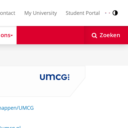
ontact
My University
Student Portal
Contr
Nederlands
English
 ons
Zoeken
schappen/UMCG