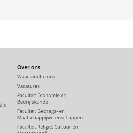
Over ons
Waar vindt u ons
Vacatures
Faculteit Economie en
Bedrijfskunde
ijs
Faculteit Gedrags- en
Maatschappijwetenschappen
Faculteit Religie, Cultuur en