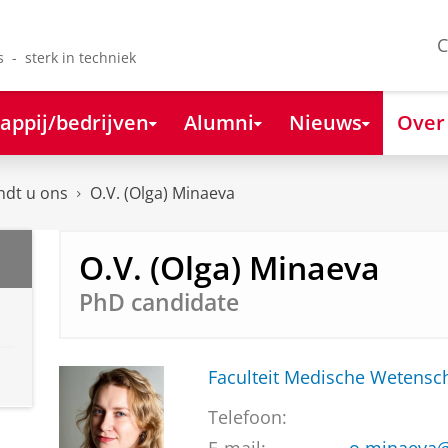
C
s - sterk in techniek
appij/bedrijven
Alumni
Nieuws
Over
ndt u ons
O.V. (Olga) Minaeva
O.V. (Olga) Minaeva
PhD candidate
Faculteit Medische Weten
Telefoon: