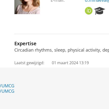
E-mail:
o.minaeva
O
R
R
e
C
s
I
e
D
a
r
c
Expertise
h
Circadian rhythms, sleep, physical activity, d
P
o
Laatst gewijzigd:
01 maart 2024 13:19
r
t
a
l
en/UMCG
en/UMCG