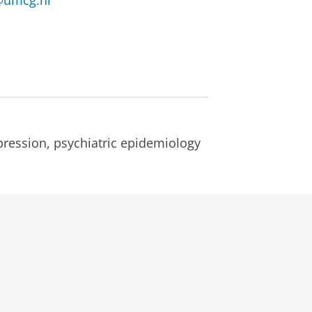
@umcg.nl
epression, psychiatric epidemiology