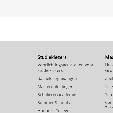
Studiekiezers
Maa
Voorlichtingsactiviteiten voor
Univ
studiekiezers
Gro
Bacheloropleidingen
Zoe
Masteropleidingen
Tal
Scholierenacademie
Sam
Cen
Summer Schools
Tec
Honours College