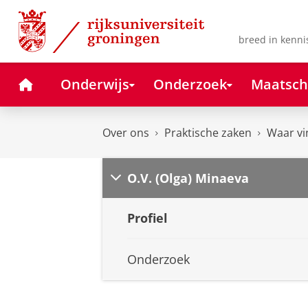
Skip
Skip
to
to
Content
Navigation
breed in kenni
Home
Onderwijs
Onderzoek
Maatsch
Over ons
Praktische zaken
Waar vi
O.V. (Olga) Minaeva
Profiel
Onderzoek