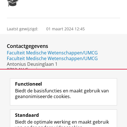
R
e
s
e
a
Laatst gewijzigd:
01 maart 2024 12:45
r
c
h
Contactgegevens
P
o
Faculteit Medische Wetenschappen/UMCG
r
Faculteit Medische Wetenschappen/UMCG
t
Antonius Deusinglaan 1
a
9713 AV Groningen
l
Nederland
Functioneel
Biedt de basisfuncties en maakt gebruik van
geanonimiseerde cookies.
F
L
R
I
Y
Volg de RUG
a
i
S
n
o
Standaard
c
n
S
s
u
Biedt de optimale werking en maakt gebruik
e
k
-
t
T
Studiekiezers