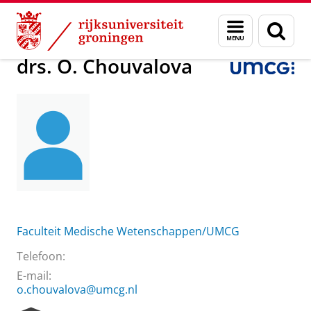
Skip
Skip
Over ons
drs. O. Chouvalova
Menu
Zoek
to
to
en
Content
Navigation
zoeken
drs. O. Chouvalova
Faculteit Medische Wetenschappen/UMCG
Telefoon:
E-mail:
o.chouvalova@umcg.nl