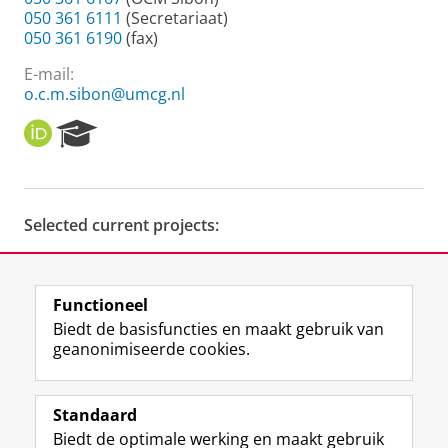
050 361 6111
(Secretariaat)
050 361 6190
(fax)
E-mail:
o.c.m.sibon@umcg.nl
O
R
R
e
C
s
I
e
D
a
Selected current projects:
r
c
h
Tircon -
http://tircon.eu/
P
Functioneel
o
Laatst gewijzigd:
25 juni 2022 01:31
Biedt de basisfuncties en maakt gebruik van
r
geanonimiseerde cookies.
t
a
F
L
R
I
Y
Volg de RUG
l
a
i
S
n
o
Standaard
c
n
S
s
u
Biedt de optimale werking en maakt gebruik
e
k
-
t
T
Studiekiezers