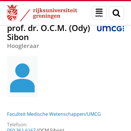
Skip
Skip
Over ons
prof. dr. O.C.M. (Ody) Sibon
Menu
Zoek
to
to
en
Content
Navigation
zoeken
prof. dr. O.C.M. (Ody)
Sibon
Hoogleraar
Faculteit Medische Wetenschappen/UMCG
Telefoon:
050 361 6167
(OCM Sibon)