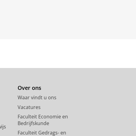
Over ons
Waar vindt u ons
Vacatures
Faculteit Economie en
Bedrijfskunde
ijs
Faculteit Gedrags- en