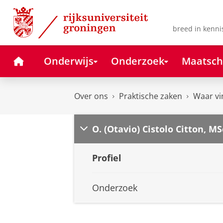
Skip
Skip
to
to
Content
Navigation
breed in kenni
Home
Onderwijs
Onderzoek
Maatsch
Over ons
Praktische zaken
Waar vi
O. (Otavio) Cistolo Citton, MS
Profiel
Onderzoek