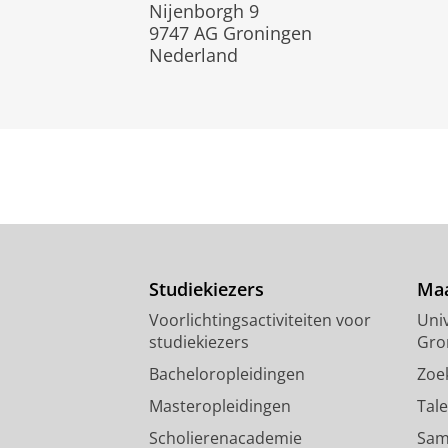
Nijenborgh 9
9747 AG Groningen
Nederland
Studiekiezers
Maa
Voorlichtingsactiviteiten voor
Univ
studiekiezers
Gro
Bacheloropleidingen
Zoe
Masteropleidingen
Tal
Scholierenacademie
Sam