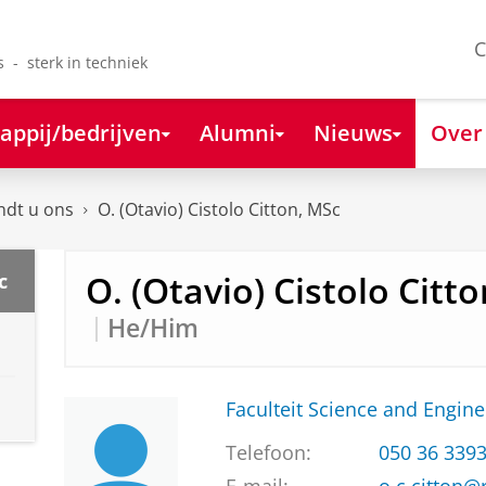
C
s - sterk in techniek
appij/bedrijven
Alumni
Nieuws
Over
ndt u ons
O. (Otavio) Cistolo Citton, MSc
O. (Otavio) Cistolo Citt
c
He/Him
Faculteit Science and Engine
Telefoon:
050 36 339