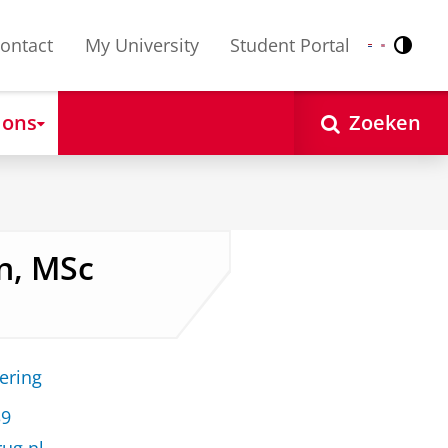
ontact
My University
Student Portal
Contr
Nederlands
English
 ons
Zoeken
on, MSc
ering
39