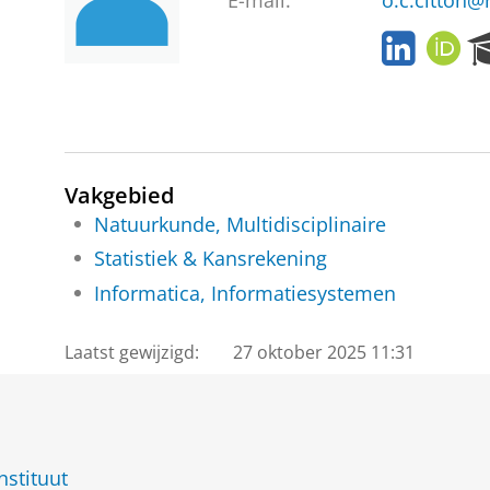
E-mail:
o.c.citton@
L
O
i
R
n
C
k
I
e
D
d
I
Vakgebied
n
Natuurkunde, Multidisciplinaire
Statistiek & Kansrekening
Informatica, Informatiesystemen
Laatst gewijzigd:
27 oktober 2025 11:31
nstituut