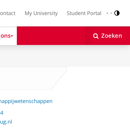
ontact
My University
Student Portal
Contr
Nederlands
English
 ons
Zoeken
chappijwetenschappen
44
ug.nl