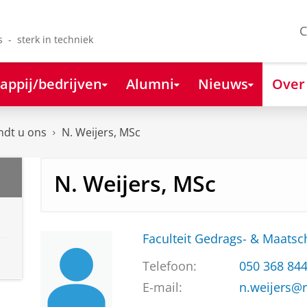
C
s - sterk in techniek
appij/bedrijven
Alumni
Nieuws
Over
ndt u ons
N. Weijers, MSc
N. Weijers, MSc
Faculteit Gedrags- & Maats
Telefoon:
050 368 84
E-mail:
n.weijers@r