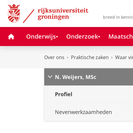
Skip
Skip
to
to
Content
Navigation
breed in kenni
Home
Onderwijs
Onderzoek
Maatsch
Over ons
Praktische zaken
Waar vi
N. Weijers, MSc
Profiel
Nevenwerkzaamheden