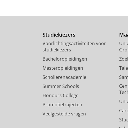
Studiekiezers
Maa
Voorlichtingsactiviteiten voor
Univ
studiekiezers
Gro
Bacheloropleidingen
Zoe
Masteropleidingen
Tal
Scholierenacademie
Sam
Cen
Summer Schools
Tec
Honours College
Uni
Promotietrajecten
Car
Veelgestelde vragen
Stu