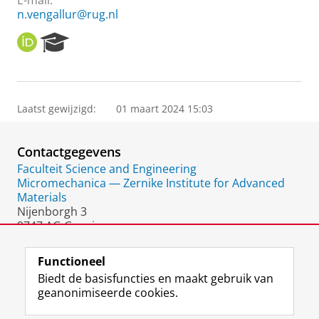
E-mail:
n.vengallur@rug.nl
O
R
R
e
C
s
I
e
D
a
Laatst gewijzigd:
01 maart 2024 15:03
r
c
h
Contactgegevens
P
o
Faculteit Science and Engineering
r
Micromechanica — Zernike Institute for Advanced
t
Materials
a
Nijenborgh 3
l
9747 AG Groningen
Nederland
Functioneel
Biedt de basisfuncties en maakt gebruik van
geanonimiseerde cookies.
F
L
R
I
Y
Volg de RUG