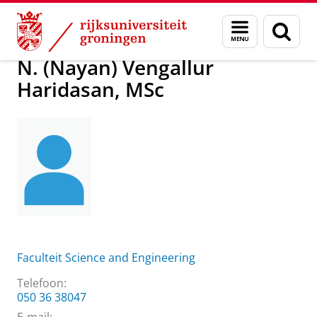
Skip
Skip
N. (Nayan) Vengallur Haridasan, MSc
Menu
Zoek
to
to
en
Content
Navigation
zoeken
N. (Nayan) Vengallur
Haridasan, MSc
Faculteit Science and Engineering
Telefoon:
050 36 38047