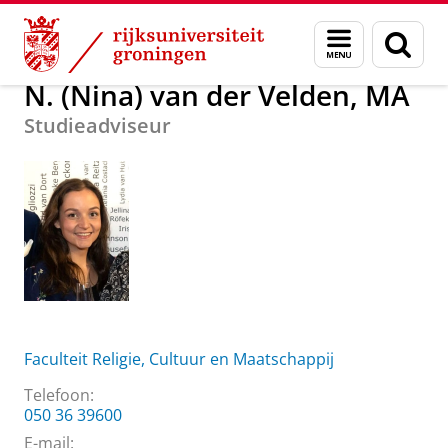
Skip
Skip
Over ons
N. (Nina) van der Velden, MA
Menu
Zoek
to
to
en
Content
Navigation
zoeken
N. (Nina) van der Velden, MA
Studieadviseur
Faculteit Religie, Cultuur en Maatschappij
Telefoon:
050 36 39600
E-mail: