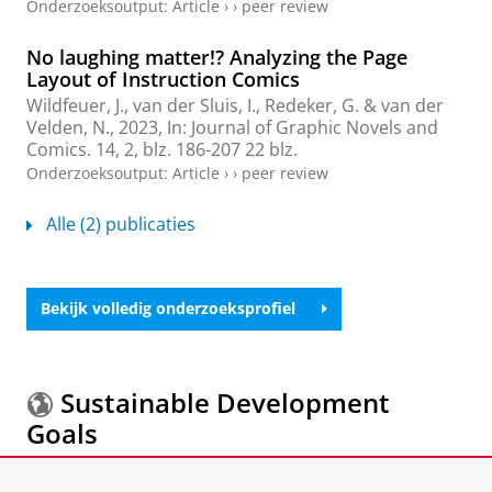
Onderzoeksoutput
:
Article
›
›
peer review
No laughing matter!? Analyzing the Page
Layout of Instruction Comics
Wildfeuer, J.
,
van der Sluis, I.
,
Redeker, G.
&
van der
Velden, N.
,
2023
,
In:
Journal of Graphic Novels and
Comics.
14
,
2
,
blz. 186-207
22 blz.
Onderzoeksoutput
:
Article
›
›
peer review
Alle (2) publicaties
Bekijk volledig onderzoeksprofiel
Sustainable Development
Goals
Meer informatie over de
Sustainable Development