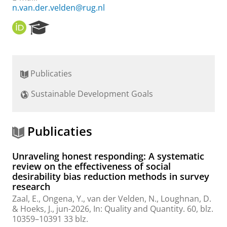
n.van.der.velden@rug.nl
O
R
R
e
C
s
I
e
D
a
Publicaties
r
c
Sustainable Development Goals
h
P
o
r
Publicaties
t
a
Unraveling honest responding: A systematic
l
review on the effectiveness of social
desirability bias reduction methods in survey
research
Zaal, E.
,
Ongena, Y.
,
van der Velden, N.
, Loughnan, D.
&
Hoeks, J.
,
jun-2026
,
In:
Quality and Quantity.
60
,
blz.
10359–10391
33 blz.