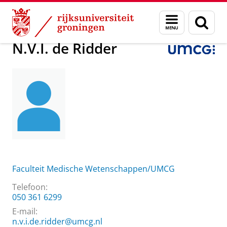
Skip
Skip
Over ons
N.V.I. de Ridder
Menu
Zoek
to
to
en
Content
Navigation
zoeken
N.V.I. de Ridder
Faculteit Medische Wetenschappen/UMCG
Telefoon:
050 361 6299
E-mail:
n.v.i.de.ridder@umcg.nl