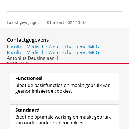
Laatst gewijzigd:
01 maart 2024 13:07
Contactgegevens
Faculteit Medische Wetenschappen/UMCG
Faculteit Medische Wetenschappen/UMCG
Antonius Deusinglaan 1
9713 AV Groningen
Nederland
Functioneel
Biedt de basisfuncties en maakt gebruik van
geanonimiseerde cookies.
F
L
R
I
Y
Volg de RUG
a
i
S
n
o
Standaard
c
n
S
s
u
Biedt de optimale werking en maakt gebruik
e
k
-
t
T
Studiekiezers
van onder andere videocookies.
b
e
f
a
u