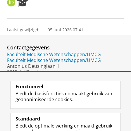
O
R
R
e
C
s
I
e
D
a
Laatst gewijzigd:
05 juni 2026 07:41
r
c
h
Contactgegevens
P
o
Faculteit Medische Wetenschappen/UMCG
r
Faculteit Medische Wetenschappen/UMCG
t
Antonius Deusinglaan 1
a
9713 AV Groningen
l
Nederland
Functioneel
Biedt de basisfuncties en maakt gebruik van
geanonimiseerde cookies.
F
L
R
I
Y
Volg de RUG
a
i
S
n
o
Standaard
c
n
S
s
u
Biedt de optimale werking en maakt gebruik
e
k
-
t
T
Studiekiezers