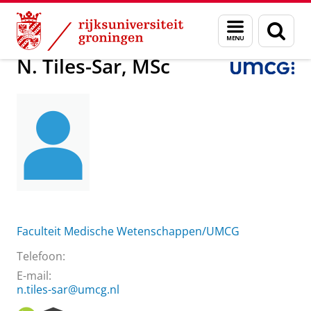
Skip
Skip
Over ons
N. Tiles-Sar, MSc
Menu
Zoek
to
to
en
Content
Navigation
zoeken
N. Tiles-Sar, MSc
Faculteit Medische Wetenschappen/UMCG
Telefoon:
E-mail:
n.tiles-sar@umcg.nl