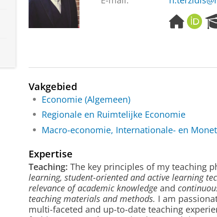
E-mail:
n.terzidis@
H
O
o
R
m
C
e
I
p
D
a
g
Vakgebied
e
Economie (Algemeen)
Regionale en Ruimtelijke Economie
Macro-economie, Internationale- en Mone
Expertise
Teaching:
The key principles of my teaching 
learning, student-oriented and active learning te
relevance of academic knowledge
and
continuou
teaching materials and methods.
I am passionat
multi-faceted and up-to-date teaching experie