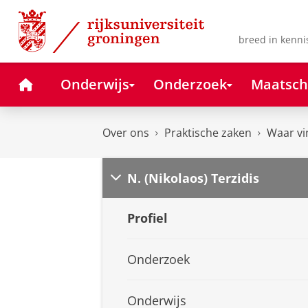
Skip
Skip
to
to
Content
Navigation
breed in kenni
Home
Onderwijs
Onderzoek
Maatsch
Over ons
Praktische zaken
Waar vi
N. (Nikolaos) Terzidis
Profiel
Onderzoek
Onderwijs