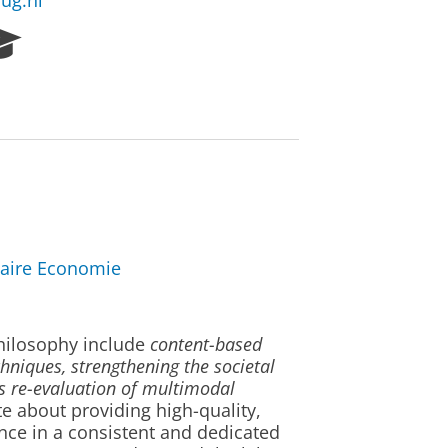
rug.nl
R
e
s
e
a
r
c
h
P
o
r
taire Economie
t
a
l
philosophy include
content-based
chniques, strengthening the societal
s re-evaluation of multimodal
e about providing high-quality,
nce in a consistent and dedicated