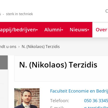
C
s - sterk in techniek
appij/bedrijven
Alumni
Nieuws
Over
ndt u ons
N. (Nikolaos) Terzidis
N. (Nikolaos) Terzidis
Faculteit Economie en Bedri
Telefoon:
050 36 334