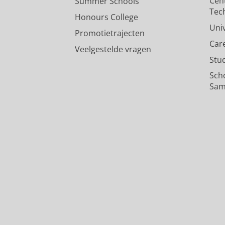
Cen
Summer Schools
Tec
Honours College
Uni
Promotietrajecten
Car
Veelgestelde vragen
Stu
Sch
Sam