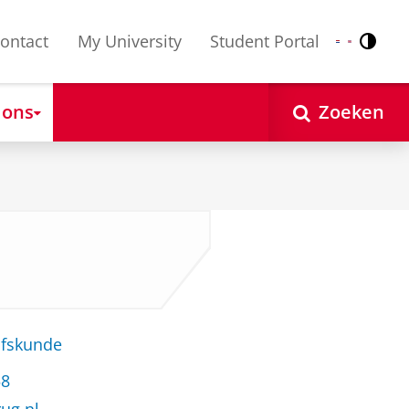
ontact
My University
Student Portal
Contr
Nederlands
English
 ons
Zoeken
jfskunde
58