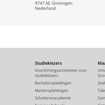
9747 AE Groningen
Nederland
Studiekiezers
Maa
Voorlichtingsactiviteiten voor
Univ
studiekiezers
Gro
Bacheloropleidingen
Zoe
Masteropleidingen
Tal
Scholierenacademie
Sam