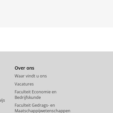
Over ons
Waar vindt u ons
Vacatures
Faculteit Economie en
Bedrijfskunde
ijs
Faculteit Gedrags- en
Maatschappijwetenschappen