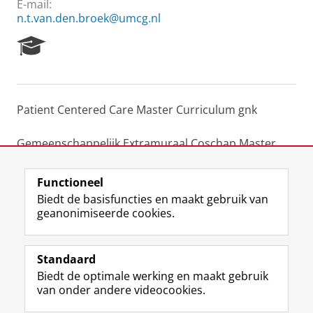
E-mail:
n.t.van.den.broek@umcg.nl
R
e
s
e
a
Patient Centered Care Master Curriculum gnk
r
c
h
Gemeenschappelijk Extramuraal Coschap Master
P
gnk
o
Functioneel
r
Laatst gewijzigd:
25 juli 2023 07:50
t
Biedt de basisfuncties en maakt gebruik van
a
geanonimiseerde cookies.
l
F
L
R
I
Y
Volg de RUG
a
i
S
n
o
Standaard
c
n
S
s
u
Biedt de optimale werking en maakt gebruik
e
k
-
t
T
Studiekiezers
van onder andere videocookies.
b
e
f
a
u
Maatschappij/bedrijven
o
d
e
g
b