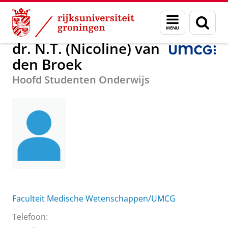
Skip
Skip
Over ons
dr. N.T. (Nicoline) van den Broek
Menu
Zoek
to
to
en
Content
Navigation
zoeken
dr. N.T. (Nicoline) van
den Broek
Hoofd Studenten Onderwijs
Faculteit Medische Wetenschappen/UMCG
Telefoon: