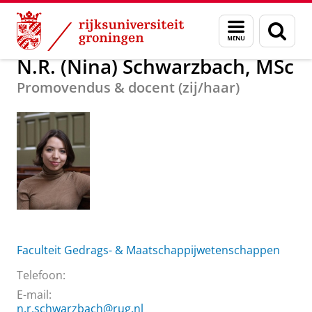
Skip
Skip
Over ons
N.R. (Nina) Schwarzbach, MSc
Menu
Zoek
to
to
en
Content
Navigation
zoeken
N.R. (Nina) Schwarzbach, MSc
Promovendus & docent (zij/haar)
Faculteit Gedrags- & Maatschappijwetenschappen
Telefoon:
E-mail:
n.r.schwarzbach@rug.nl