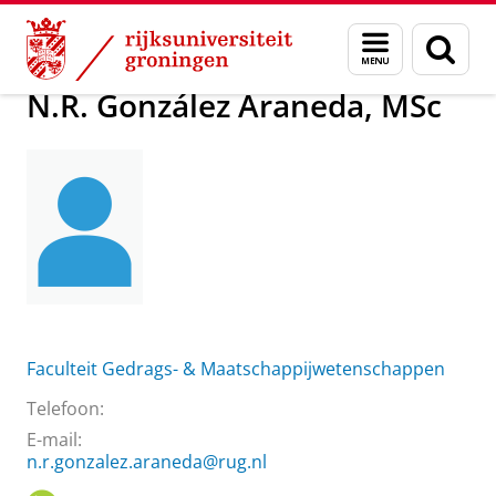
Skip
Skip
Over ons
N.R. González Araneda, MSc
Menu
Zoek
to
to
en
Content
Navigation
zoeken
N.R. González Araneda, MSc
Faculteit Gedrags- & Maatschappijwetenschappen
Telefoon:
E-mail:
n.r.gonzalez.araneda@rug.nl