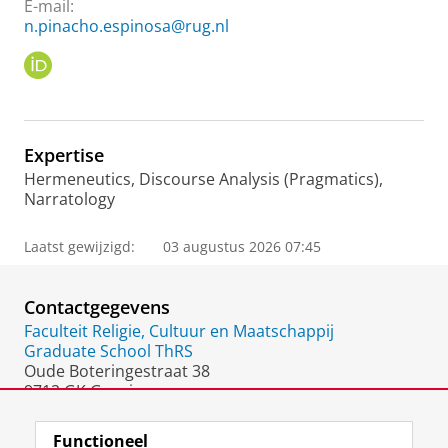
E-mail:
n.pinacho.espinosa@rug.nl
O
R
C
I
D
Expertise
Hermeneutics, Discourse Analysis (Pragmatics),
Narratology
Laatst gewijzigd:
03 augustus 2026 07:45
Contactgegevens
Faculteit Religie, Cultuur en Maatschappij
Graduate School ThRS
Oude Boteringestraat 38
9712 GK Groningen
Nederland
Functioneel