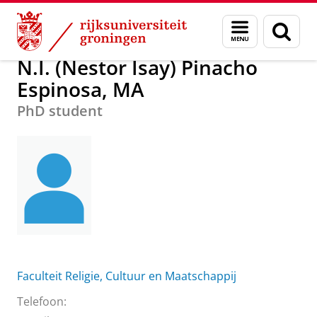
Skip
Skip
N.I. (Nestor Isay) Pinacho Espinosa, MA
Menu
Zoek
to
to
en
Content
Navigation
zoeken
N.I. (Nestor Isay) Pinacho
Espinosa, MA
PhD student
Faculteit Religie, Cultuur en Maatschappij
Telefoon: