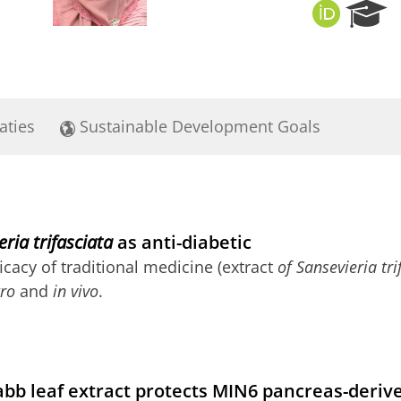
O
R
R
e
C
s
I
e
D
a
r
aties
Sustainable Development Goals
c
h
P
o
r
t
ria trifasciata
as anti-diabetic
a
l
icacy of traditional medicine (extract
of Sansevieria tri
tro
and
in vivo
.
abb leaf extract protects MIN6 pancreas-derive