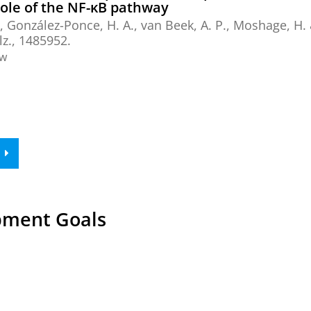
 role of the NF-κB pathway
,
González-Ponce, H. A.
,
van Beek, A. P.
,
Moshage, H.
lz.
, 1485952.
ew
pment Goals