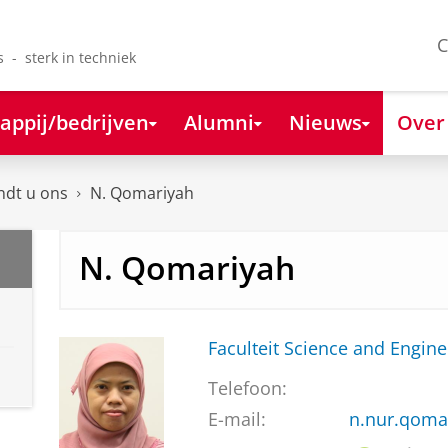
C
s - sterk in techniek
appij/bedrijven
Alumni
Nieuws
Over
ndt u ons
N. Qomariyah
N. Qomariyah
Faculteit Science and Engine
Telefoon:
E-mail:
n.nur.qoma