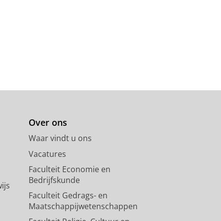
Over ons
Waar vindt u ons
Vacatures
Faculteit Economie en
Bedrijfskunde
ijs
Faculteit Gedrags- en
Maatschappijwetenschappen