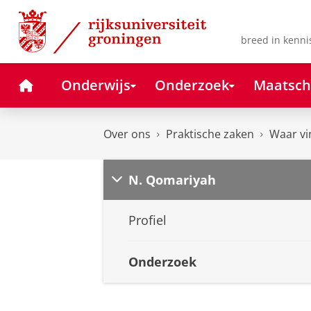
Skip
Skip
to
to
Content
Navigation
breed in kenni
Home
Onderwijs
Onderzoek
Maatsch
Over ons
Praktische zaken
Waar vi
N. Qomariyah
Profiel
Onderzoek