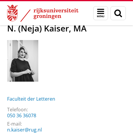
Skip
Skip
Over ons
N. (Neja) Kaiser, MA
Menu
Zoek
to
to
en
Content
Navigation
zoeken
N. (Neja) Kaiser, MA
Faculteit der Letteren
Telefoon:
050 36 36078
E-mail:
n.kaiser@rug.nl