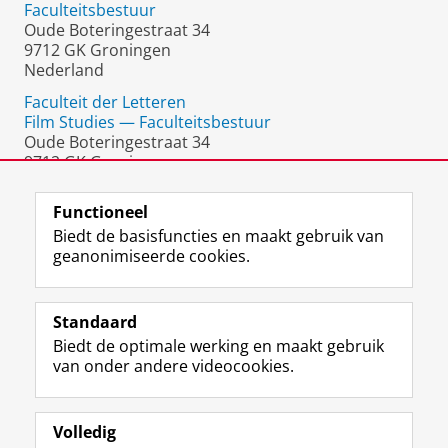
Faculteitsbestuur
Oude Boteringestraat 34
9712 GK Groningen
Nederland
Faculteit der Letteren
Film Studies — Faculteitsbestuur
Oude Boteringestraat 34
9712 GK Groningen
Nederland
Functioneel
Biedt de basisfuncties en maakt gebruik van
geanonimiseerde cookies.
F
L
R
I
Y
Volg de RUG
a
i
S
n
o
Standaard
c
n
S
s
u
Biedt de optimale werking en maakt gebruik
e
k
-
t
T
Studiekiezers
van onder andere videocookies.
b
e
f
a
u
Maatschappij/bedrijven
o
d
e
g
b
o
I
e
r
e
Alumni
k
n
d
a
-
Volledig