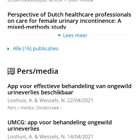
Perspective of Dutch healthcare professionals
on care for female urinary incontinence: A
mixed-methods study
van Boxtel, J.
,
Wessels, N. J.
, Ruiter, E. J.,
Loohuis, A. M.
Lees meer
M.
,
Metting, E. I.
,
van der Worp, H.
&
Blanker, M. H.
,
jun-2023
,
In:
Continence.
6
,
7 blz.
, 100585.
Alle (16) publicaties
Onderzoeksoutput
:
Article
›
›
peer review
Cost-effectiveness of an app-based treatment
Pers/media
for urinary incontinence in comparison with
care-as-usual in Dutch general practice: a
App voor effectieve behandeling van ongewild
pragmatic randomised controlled trial over 12
urineverlies beschikbaar
months
Loohuis, A.
&
Wessels, N.
22/04/2021
Loohuis, A. M. M.
,
Van Der Worp, H.
,
Wessels, N. J.
,
Dekker, J. H.
, Slieker-Ten Hove, M. C. P.,
Berger, M. Y.
,
Pers / media
:
Onderzoek
›
Vermeulen, K. M.
&
Blanker, M. H.
,
aug-2022
,
In:
BJOG
: An International Journal of Obstetrics and
UMCG: app voor behandeling ongewild
Gynaecology.
129
,
9
,
blz. 1538-1545
8 blz.
urineverlies
Onderzoeksoutput
:
Article
›
›
peer review
Loohuis, A.
&
Wessels, N.
14/04/2021