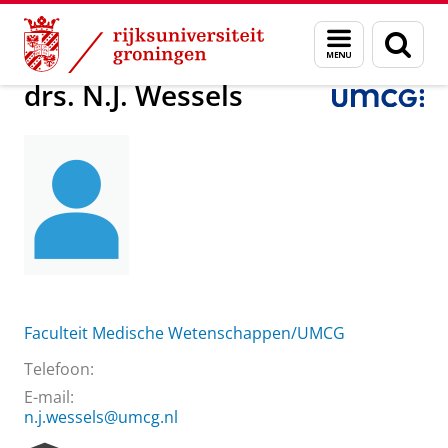
Skip
Skip
Over ons
drs. N.J. Wessels
Menu
Zoek
to
to
en
Content
Navigation
zoeken
drs. N.J. Wessels
Faculteit Medische Wetenschappen/UMCG
Telefoon:
E-mail:
n.j.wessels@umcg.nl