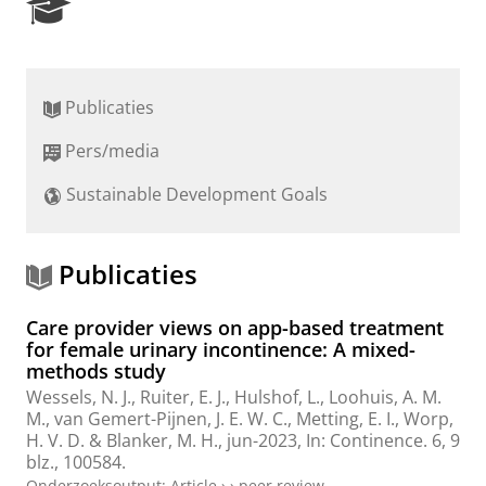
R
e
s
e
a
Publicaties
r
c
Pers/media
h
P
Sustainable Development Goals
o
r
t
a
Publicaties
l
Care provider views on app-based treatment
for female urinary incontinence: A mixed-
methods study
Wessels, N. J.
, Ruiter, E. J.,
Hulshof, L.
,
Loohuis, A. M.
M.
,
van Gemert-Pijnen, J. E. W. C.
,
Metting, E. I.
,
Worp,
H. V. D.
&
Blanker, M. H.
,
jun-2023
,
In:
Continence.
6
,
9
blz.
, 100584.
Onderzoeksoutput
:
Article
›
›
peer review