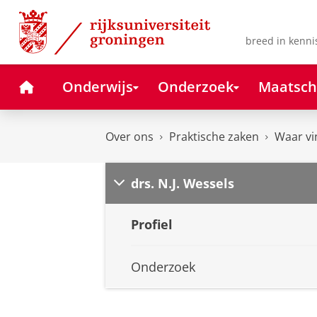
Skip
Skip
to
to
Content
Navigation
breed in kenni
Home
Onderwijs
Onderzoek
Maatsch
Over ons
Praktische zaken
Waar vi
drs. N.J. Wessels
Profiel
Onderzoek