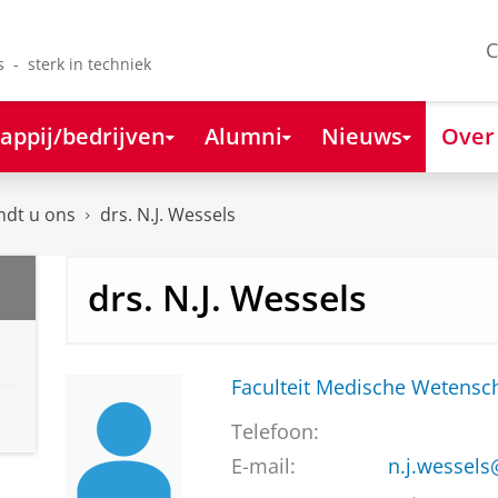
C
s - sterk in techniek
appij/bedrijven
Alumni
Nieuws
Over
ndt u ons
drs. N.J. Wessels
drs. N.J. Wessels
Faculteit Medische Weten
Telefoon:
E-mail:
n.j.wessel