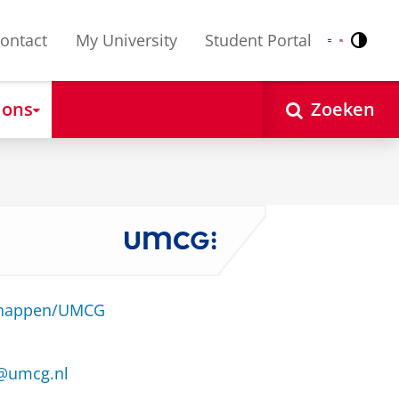
ontact
My University
Student Portal
Contr
Nederlands
English
 ons
Zoeken
schappen/UMCG
s@umcg.nl