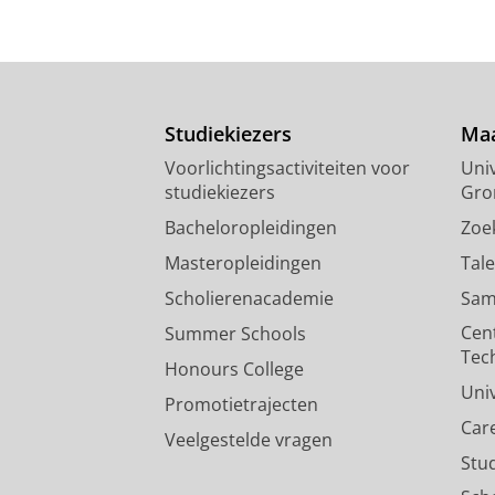
Studiekiezers
Maa
Voorlichtingsactiviteiten voor
Univ
studiekiezers
Gro
Bacheloropleidingen
Zoe
Masteropleidingen
Tal
Scholierenacademie
Sam
Cen
Summer Schools
Tec
Honours College
Uni
Promotietrajecten
Car
Veelgestelde vragen
Stu