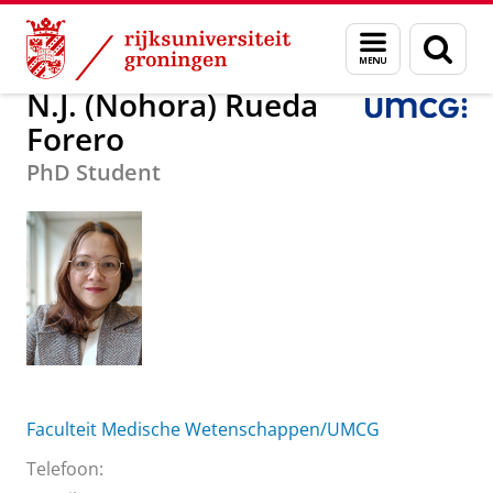
Skip
Skip
Over ons
N.J. (Nohora) Rueda Forero
Menu
Zoek
to
to
en
Content
Navigation
zoeken
N.J. (Nohora) Rueda
Forero
PhD Student
Faculteit Medische Wetenschappen/UMCG
Telefoon: