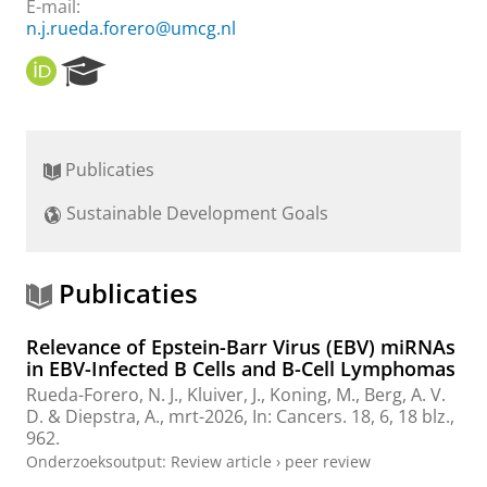
E-mail:
n.j.rueda.forero@umcg.nl
O
R
R
e
C
s
I
e
D
a
Publicaties
r
c
Sustainable Development Goals
h
P
o
r
Publicaties
t
a
Relevance of Epstein-Barr Virus (EBV) miRNAs
l
in EBV-Infected B Cells and B-Cell Lymphomas
Rueda-Forero, N. J.
,
Kluiver, J.
, Koning, M.,
Berg, A. V.
D.
&
Diepstra, A.
,
mrt-2026
,
In:
Cancers.
18
,
6
,
18 blz.
,
962.
Onderzoeksoutput
:
Review article
›
peer review