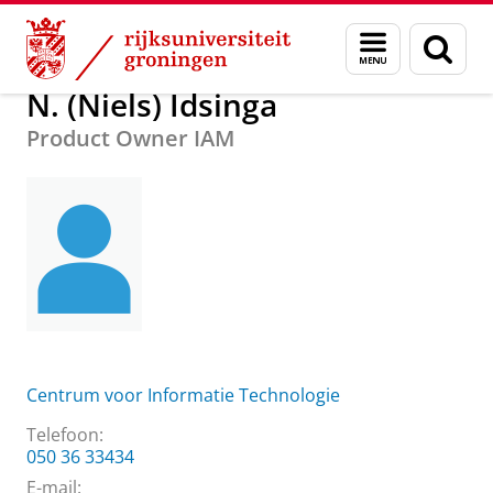
Skip
Skip
Over ons
N. (Niels) Idsinga
Menu
Zoek
to
to
en
Content
Navigation
zoeken
N. (Niels) Idsinga
Product Owner IAM
Centrum voor Informatie Technologie
Telefoon:
050 36 33434
E-mail: