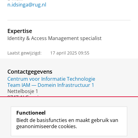
n.idsinga@rug.nl
Expertise
Identity & Access Management specialist
Laatst gewijzigd:
17 april 2025 09:55
Contactgegevens
Centrum voor Informatie Technologie
Team IAM — Domein Infrastructuur 1
Nettelbosje 1
9747 AJ Groningen
Nederland
Functioneel
Biedt de basisfuncties en maakt gebruik van
geanonimiseerde cookies.
F
L
R
I
Y
Volg de RUG