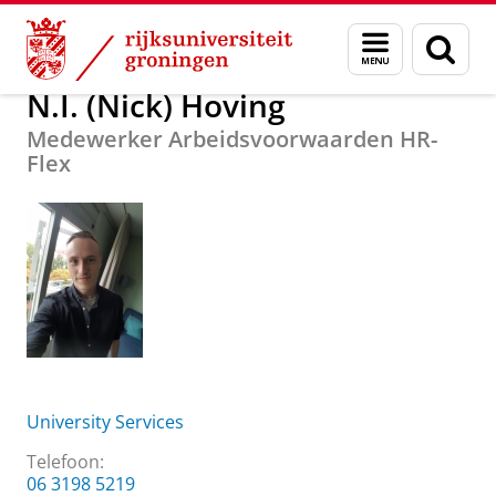
Skip
Skip
Over ons
N.I. (Nick) Hoving
Menu
Zoek
to
to
en
Content
Navigation
zoeken
N.I. (Nick) Hoving
Medewerker Arbeidsvoorwaarden HR-
Flex
University Services
Telefoon:
06 3198 5219