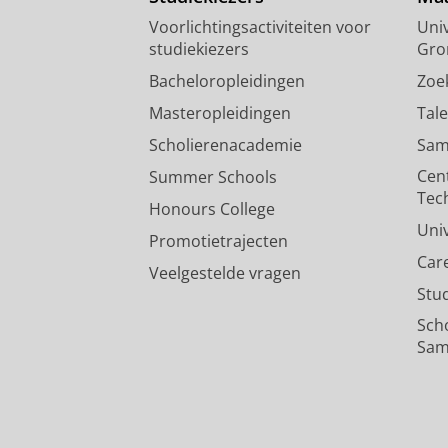
Voorlichtingsactiviteiten voor
Univ
studiekiezers
Gro
Bacheloropleidingen
Zoe
Masteropleidingen
Tal
Scholierenacademie
Sam
Cen
Summer Schools
Tec
Honours College
Uni
Promotietrajecten
Car
Veelgestelde vragen
Stu
Sch
Sam