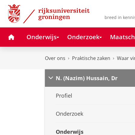
Skip
Skip
to
to
Content
Navigation
breed in kenni
Home
Onderwijs
Onderzoek
Maatsch
Over ons
Praktische zaken
Waar vi
N. (Nazim) Hussain, Dr
Profiel
Onderzoek
Onderwijs