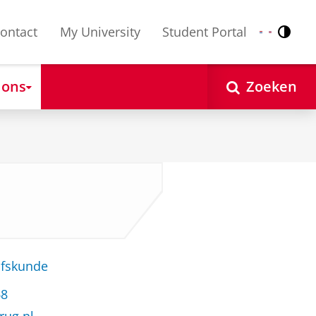
ontact
My University
Student Portal
Contr
Nederlands
English
 ons
Zoeken
jfskunde
68