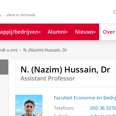
C
s - sterk in techniek
appij/bedrijven
Alumni
Nieuws
Over
ndt u ons
N. (Nazim) Hussain, Dr
N. (Nazim) Hussain, Dr
Assistant Professor
Faculteit Economie en Bedri
Telefoon:
050 36 337