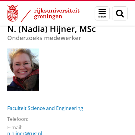
Skip
Skip
Over ons
N. (Nadia) Hijner, MSc
Menu
Zoek
to
to
en
Content
Navigation
zoeken
N. (Nadia) Hijner, MSc
Onderzoeks medewerker
Faculteit Science and Engineering
Telefoon:
E-mail:
n.hijner@rug.nl