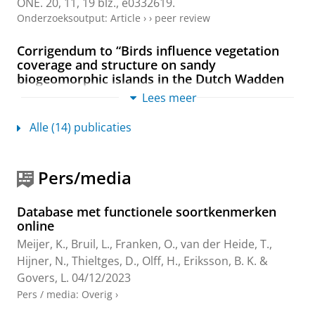
ONE.
20
,
11
,
19 blz.
, e0332619.
Onderzoeksoutput
:
Article
›
›
peer review
Corrigendum to “Birds influence vegetation
coverage and structure on sandy
biogeomorphic islands in the Dutch Wadden
Sea” [Sci. Total Environ. 950 (2024) 175254]
Lees meer
Reijers, V. C., van Rees, F.,
van der Heide, T.
, Oost, A.
P., Ruessink, G., Koffijberg, K., Camphuysen, K. C. J.,
Alle (14) publicaties
Penning, E.
,
Hijner, N.
&
Govers, L. L.
,
25-jul-2025
,
In:
Science of the Total Environment.
987
,
2 blz.
, 179840.
Onderzoeksoutput
Pers/media
How human infrastructure threatens
Database met functionele soortkenmerken
biodiversity by squeezing sandy coasts
online
Lansu, E. M.
, Fischman, H. S., Angelini, C.,
Hijner, N.
,
Meijer, K.
,
Bruil, L.
,
Franken, O.
,
van der Heide, T.
,
Geelen, L., Groenendijk, D.,
Höfer, S.
, Kooijman, A. M.,
Rietkerk, M., Tonkens, S., de Vries, S., Wassen, M., van
Hijner, N.
,
Thieltges, D.
,
Olff, H.
,
Eriksson, B. K.
&
Weerlee, E., Wille, D., Reijers, V. &
van der Heide, T.
,
3-
Govers, L.
04/12/2023
nov-2025
,
In:
Current biology : CB.
35
,
21
,
blz. 5210-
Pers / media
:
Overig
›
5219.e2
12 blz.