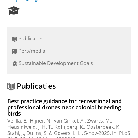
R
e
s
e
a
Publicaties
r
c
Pers/media
h
P
Sustainable Development Goals
o
r
t
a
Publicaties
l
Best practice guidance for recreational and
professional drones near colonial breeding
birds
Velilla, E.,
Hijner, N.
,
van Ginkel, A.
, Zwarts, M.,
Heusinkveld, J. H. T., Koffijberg, K., Oosterbeek, K.,
Stahl, J., Duijns, S. &
Govers, L. L.
,
5-nov-2025
,
In:
PLoS