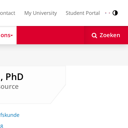
ontact
My University
Student Portal
Contr
Nederlands
English
 ons
Zoeken
, PhD
source
jfskunde
88