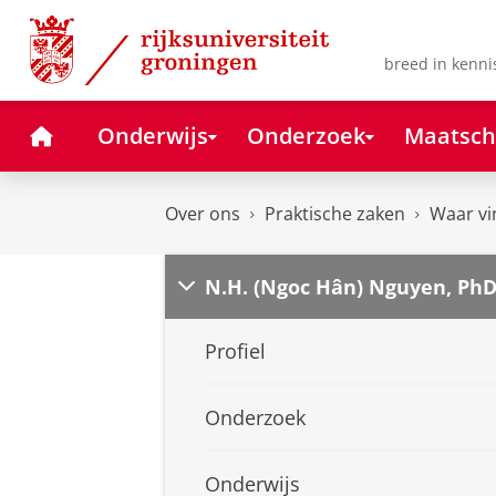
Skip
Skip
to
to
Content
Navigation
breed in kenni
Home
Onderwijs
Onderzoek
Maatsch
Over ons
Praktische zaken
Waar vi
N.H. (Ngoc Hân) Nguyen, Ph
Profiel
Onderzoek
Onderwijs