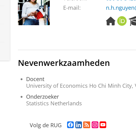
E-mail:
n.h.nguyen
H
O
o
R
m
C
e
I
p
D
a
g
Nevenwerkzaamheden
e
Docent
University of Economics Ho Chi Minh City, 
Onderzoeker
Statistics Netherlands
F
L
R
I
Y
Volg de RUG
a
i
S
n
o