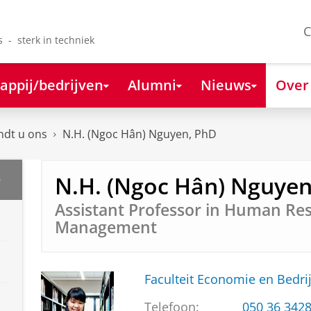
C
s - sterk in techniek
appij/bedrijven
Alumni
Nieuws
Over
ndt u ons
N.H. (Ngoc Hân) Nguyen, PhD
N.H. (Ngoc Hân) Nguyen
D
Assistant Professor in Human Re
Management
Faculteit Economie en Bedri
Telefoon:
050 36 342