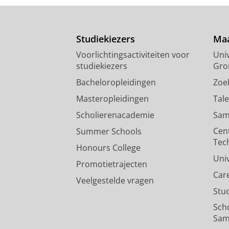
Studiekiezers
Maa
Voorlichtingsactiviteiten voor
Univ
studiekiezers
Gro
Bacheloropleidingen
Zoe
Masteropleidingen
Tal
Scholierenacademie
Sam
Cen
Summer Schools
Tec
Honours College
Uni
Promotietrajecten
Car
Veelgestelde vragen
Stu
Sch
Sam