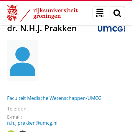
Skip
Skip
Over ons
dr. N.H.J. Prakken
Menu
Zoek
to
to
en
Content
Navigation
zoeken
dr. N.H.J. Prakken
Faculteit Medische Wetenschappen/UMCG
Telefoon:
E-mail:
n.h.j.prakken@umcg.nl