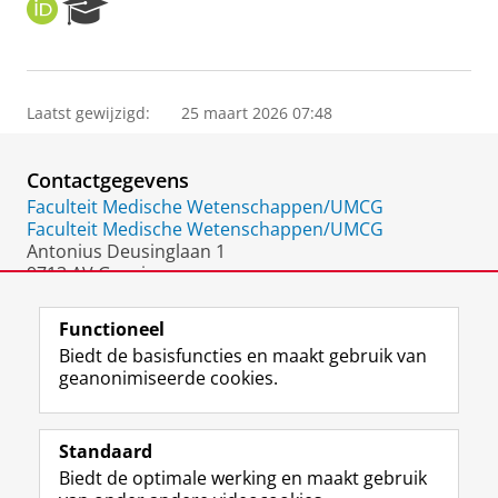
O
R
R
e
C
s
I
e
D
a
Laatst gewijzigd:
25 maart 2026 07:48
r
c
h
Contactgegevens
P
o
Faculteit Medische Wetenschappen/UMCG
r
Faculteit Medische Wetenschappen/UMCG
t
Antonius Deusinglaan 1
a
9713 AV Groningen
l
Nederland
Functioneel
Biedt de basisfuncties en maakt gebruik van
geanonimiseerde cookies.
F
L
R
I
Y
Volg de RUG
a
i
S
n
o
Standaard
c
n
S
s
u
Biedt de optimale werking en maakt gebruik
e
k
-
t
T
Studiekiezers