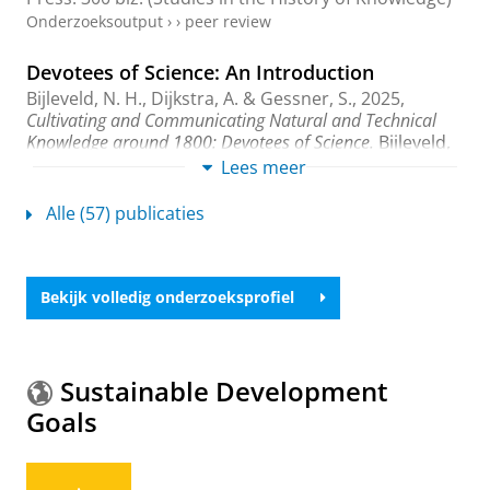
Onderzoeksoutput
›
›
peer review
Devotees of Science: An Introduction
Bijleveld, N. H.
, Dijkstra, A. & Gessner, S.,
2025
,
Cultivating and Communicating Natural and Technical
Knowledge around 1800: Devotees of Science.
Bijleveld,
N., Dijkstra, A. & Gessner, S. (reds.).
Amsterdam
Lees meer
University Press
,
blz. 7-22
(Studies in the History of
Knowledge).
Alle (57) publicaties
Onderzoeksoutput
›
›
peer review
Putting Knowledge to Use: Clergy and Science
Bekijk volledig onderzoeksprofiel
in Denmark and the Netherlands around 1800
Bijleveld, N. H.
,
2025
,
Cultivating and Communicating
Natural and Technical Knowledge around 1800: Devotees
of Science.
Bijleveld, N., Dijkstra, A. & Gessner, S.
Sustainable Development
(reds.). Amsterdam:
Amsterdam University Press
,
Goals
blz. 185-209
(Studies in the History of Knowledge).
Onderzoeksoutput
›
›
peer review