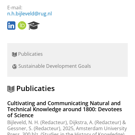
E-mail:
n.h.bijleveld@rug.nl
L
O
R
i
R
e
n
C
s
k
I
e
e
D
a
Publicaties
d
r
i
c
Sustainable Development Goals
n
h
P
o
r
Publicaties
t
a
Cultivating and Communicating Natural and
l
Technical Knowledge around 1800: Devotees
of Science
Bijleveld, N. H.
(Redacteur), Dijkstra, A. (Redacteur) &
Gessner, S. (Redacteur),
2025
,
Amsterdam University
Press
.
300 blz.
(Studies in the History of Knowledge)