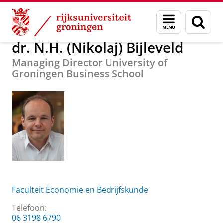
Skip
Skip
Over ons
dr. N.H. (Nikolaj) Bijleveld
Menu
Zoek
to
to
en
Content
Navigation
zoeken
dr. N.H. (Nikolaj) Bijleveld
Managing Director University of
Groningen Business School
Faculteit Economie en Bedrijfskunde
Telefoon:
06 3198 6790