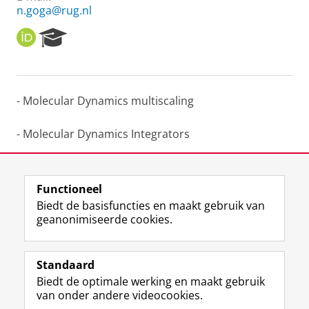
n.goga@rug.nl
O
R
R
e
C
s
I
e
D
a
- Molecular Dynamics multiscaling
r
c
h
- Molecular Dynamics Integrators
P
o
- MD/Gromacs algorithms development
r
t
Functioneel
a
Laatst gewijzigd:
25 juni 2022 12:40
Biedt de basisfuncties en maakt gebruik van
l
geanonimiseerde cookies.
F
L
R
I
Y
Volg de RUG
a
i
S
n
o
Standaard
c
n
S
s
u
Biedt de optimale werking en maakt gebruik
e
k
-
t
T
Studiekiezers
van onder andere videocookies.
b
e
f
a
u