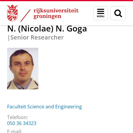
Skip
Skip
Over ons
N. (Nicolae) N. Goga
Menu
Zoek
to
to
en
Content
Navigation
zoeken
N. (Nicolae) N. Goga
|Senior Researcher
Faculteit Science and Engineering
Telefoon:
050 36 34323
E-mail: