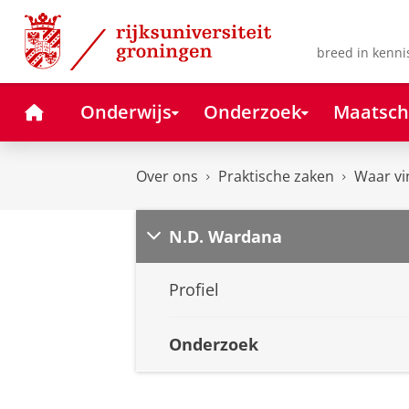
Skip
Skip
to
to
Content
Navigation
breed in kenni
Home
Onderwijs
Onderzoek
Maatsch
Over ons
Praktische zaken
Waar vi
N.D. Wardana
Profiel
Onderzoek