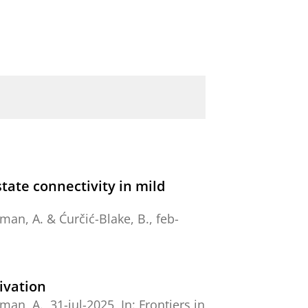
state connectivity in mild
man, A.
&
Ćurčić-Blake, B.
,
feb-
ivation
man, A.
,
31-jul-2025
,
In:
Frontiers in