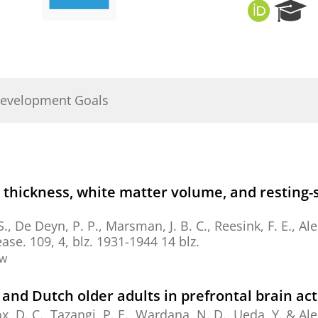
O
R
R
e
C
s
I
e
D
a
r
Development Goals
c
h
P
o
r
t
l thickness, white matter volume, and resting-
a
l
S.
,
De Deyn, P. P.
,
Marsman, J. B. C.
, Reesink, F. E.,
Ale
ease.
109
,
4
,
blz. 1931-1944
14 blz.
ew
nd Dutch older adults in prefrontal brain act
x, D. C., Tazangi, P. E.,
Wardana, N. D.
, Ueda, Y. &
Ale