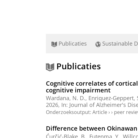
Publicaties
Sustainable 
Publicaties
Cognitive correlates of cortica
cognitive impairment
Wardana, N. D.
,
Enriquez-Geppert, 
2026
,
In:
Journal of Alzheimer's Dis
Onderzoeksoutput
:
Article
›
›
peer revi
Difference between Okinawan a
Ćurčić-Blake, B.
, Futenma, Y., Willco