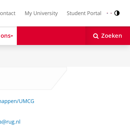
ontact
My University
Student Portal
Contr
Nederlands
English
 ons
Zoeken
schappen/UMCG
a@rug.nl