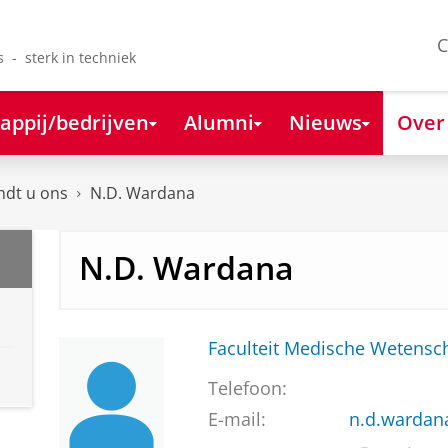
C
s - sterk in techniek
appij/bedrijven
Alumni
Nieuws
Over
ndt u ons
N.D. Wardana
N.D. Wardana
Faculteit Medische Weten
Telefoon:
E-mail:
n.d.wardan