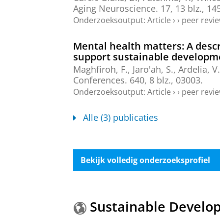
Aging Neuroscience.
17
,
13 blz.
, 14
Onderzoeksoutput
:
Article
›
›
peer revi
Mental health matters: A desc
support sustainable developm
Maghfiroh, F., Jaro'ah, S., Ardelia, V.
Conferences.
640
,
8 blz.
, 03003.
Onderzoeksoutput
:
Article
›
›
peer revi
Alle (3) publicaties
Bekijk volledig onderzoeksprofiel
Sustainable Develo