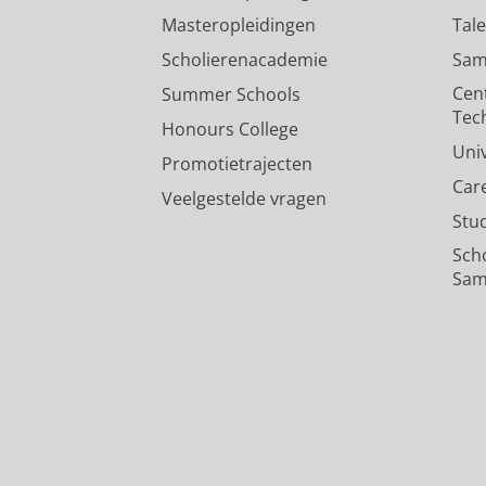
Masteropleidingen
Tal
Scholierenacademie
Sam
Cen
Summer Schools
Tec
Honours College
Uni
Promotietrajecten
Car
Veelgestelde vragen
Stu
Sch
Sam