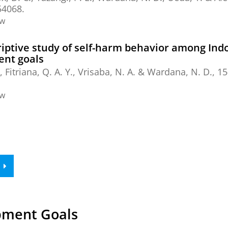
54068.
ew
riptive study of self-harm behavior among Ind
ent goals
, Fitriana, Q. A. Y., Vrisaba, N. A. &
Wardana, N. D.
,
15
ew
pment Goals