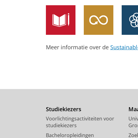
Meer informatie over de
Sustainab
Studiekiezers
Maa
Voorlichtingsactiviteiten voor
Univ
studiekiezers
Gro
Bacheloropleidingen
Zoe