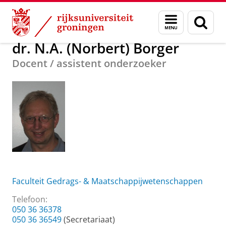
Skip
Skip
Over ons
dr. N.A. (Norbert) Borger
Menu
Zoek
to
to
en
Content
Navigation
zoeken
dr. N.A. (Norbert) Borger
Docent / assistent onderzoeker
Faculteit Gedrags- & Maatschappijwetenschappen
Telefoon:
050 36 36378
050 36 36549
(Secretariaat)