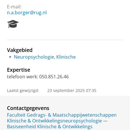
E-mail:
n.a.borger@rug.nl
R
e
s
e
a
Vakgebied
r
Neuropsychologie, Klinische
c
h
Expertise
P
o
telefoon werk: 050.851.26.46
r
t
Laatst gewijzigd:
23 september 2025 07:35
a
l
Contactgegevens
Faculteit Gedrags- & Maatschappijwetenschappen
Klinische & Ontwikkelingsneuropsychologie —
Basiseenheid Klinische & Ontwikkelings