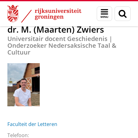
Skip
Skip
Over ons
dr. M. (Maarten) Zwiers
Menu
Zoek
to
to
en
Content
Navigation
zoeken
dr. M. (Maarten) Zwiers
Universitair docent Geschiedenis |
Onderzoeker Nedersaksische Taal &
Cultuur
Faculteit der Letteren
Telefoon: