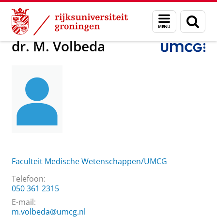
Skip
Skip
Over ons
dr. M. Volbeda
Menu
Zoek
to
to
en
Content
Navigation
zoeken
dr. M. Volbeda
Faculteit Medische Wetenschappen/UMCG
Telefoon:
050 361 2315
E-mail:
m.volbeda@umcg.nl