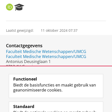
O
R
R
e
C
s
I
e
D
a
Laatst gewijzigd:
11 oktober 2024 07:37
r
c
h
Contactgegevens
P
o
Faculteit Medische Wetenschappen/UMCG
r
Faculteit Medische Wetenschappen/UMCG
t
Antonius Deusinglaan 1
a
9713 AV Groningen
l
Nederland
Functioneel
Biedt de basisfuncties en maakt gebruik van
geanonimiseerde cookies.
F
L
R
I
Y
Volg de RUG
a
i
S
n
o
Standaard
c
n
S
s
u