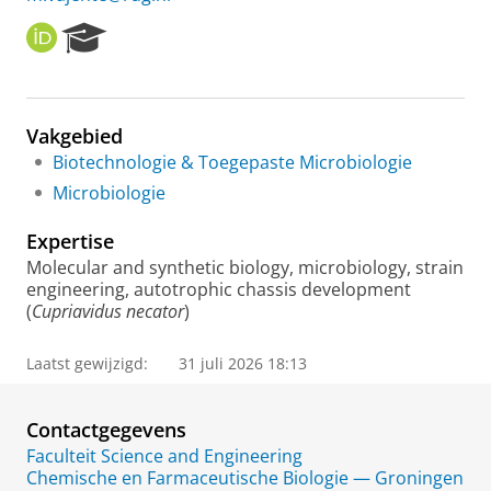
O
R
R
e
C
s
I
e
D
a
Vakgebied
r
Biotechnologie & Toegepaste Microbiologie
c
h
Microbiologie
P
o
Expertise
r
Molecular and synthetic biology, microbiology, strain
t
engineering, autotrophic chassis development
a
(
Cupriavidus necator
)
l
Laatst gewijzigd:
31 juli 2026 18:13
Contactgegevens
Faculteit Science and Engineering
Chemische en Farmaceutische Biologie — Groningen