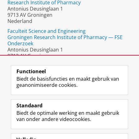
Research Institute of Pharmacy
Antonius Deusinglaan 1
9713 AV Groningen
Nederland
Faculteit Science and Engineering
Groningen Research Institute of Pharmacy — FSE
Onderzoek
Antonius Deusinglaan 1
9713 AV Groningen
Nederland
Functioneel
Biedt de basisfuncties en maakt gebruik van
geanonimiseerde cookies.
F
L
R
I
Y
Volg de RUG
a
i
S
n
o
Standaard
c
n
S
s
u
Biedt de optimale werking en maakt gebruik
e
k
-
t
T
Studiekiezers
van onder andere videocookies.
b
e
f
a
u
Maatschappij/bedrijven
o
d
e
g
b
o
I
e
r
e
Alumni