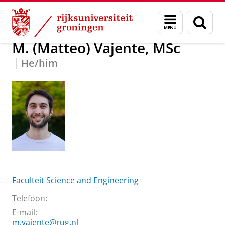
Skip
Skip
Over ons
M. (Matteo) Vajente, MSc
Menu
Zoek
to
to
en
Content
Navigation
zoeken
M. (Matteo) Vajente, MSc
He/him
Faculteit Science and Engineering
Telefoon:
E-mail:
m.vajente@rug.nl