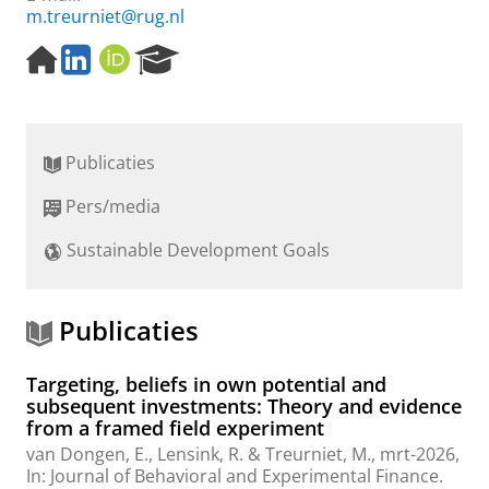
m.treurniet@rug.nl
H
L
O
R
o
i
R
e
m
n
C
s
e
k
I
e
p
e
D
a
Publicaties
a
d
r
g
I
c
Pers/media
e
n
h
P
Sustainable Development Goals
o
r
t
a
Publicaties
l
Targeting, beliefs in own potential and
subsequent investments: Theory and evidence
from a framed field experiment
van Dongen, E.
,
Lensink, R.
&
Treurniet, M.
,
mrt-2026
,
In:
Journal of Behavioral and Experimental Finance.