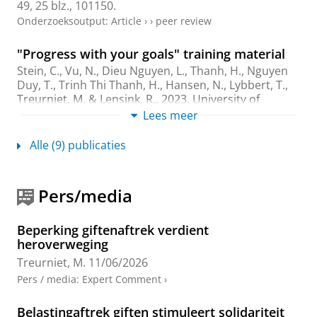
49
,
25 blz.
, 101150.
Onderzoeksoutput
:
Article
›
›
peer review
"Progress with your goals" training material
Stein, C.
,
Vu, N.
, Dieu Nguyen, L., Thanh, H., Nguyen
Duy, T., Trinh Thi Thanh, H.,
Hansen, N.
, Lybbert, T.,
Treurniet, M.
&
Lensink, R.
,
2023
, University of
Groningen.
Lees meer
Onderzoeksoutput
›
Alle (9) publicaties
Short- and Medium-term Impacts of
Employability Training: Evidence from a
Randomised Field Experiment in Rwanda
Pers/media
Alcid, A., Bulte, E.,
Lensink, R.
, Sayinzoga, A. &
Treurniet, M.
,
jun-2023
,
In:
Journal of African
Beperking giftenaftrek verdient
Economies.
32
,
3
,
blz. 296-328
36 blz.
heroverweging
Onderzoeksoutput
:
Article
›
›
peer review
Treurniet, M.
11/06/2026
Pers / media
:
Expert Comment
›
The Impact of Being Surveyed on the
Adoption of Agricultural Technology
Belastingaftrek giften stimuleert solidariteit
Treurniet, M.
,
apr-2023
,
In:
Economic Development