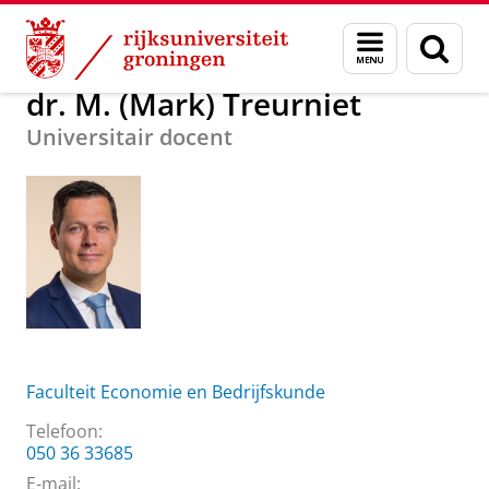
Skip
Skip
Over ons
dr. M. (Mark) Treurniet
Menu
Zoek
to
to
en
Content
Navigation
zoeken
dr. M. (Mark) Treurniet
Universitair docent
Faculteit Economie en Bedrijfskunde
Telefoon:
050 36 33685
E-mail: