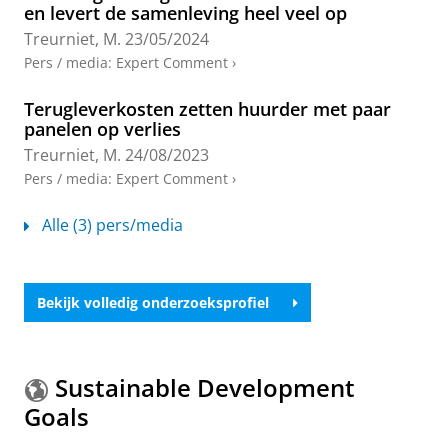
en levert de samenleving heel veel op
and Cultural Change.
71
,
3
,
blz. 941-962
22 blz.
Onderzoeksoutput
:
Article
›
›
peer review
Treurniet, M.
23/05/2024
Pers / media
:
Expert Comment
›
Upside risk, consumption value, and market
returns to food safety
Terugleverkosten zetten huurder met paar
Hoffmann, V., Kariuki, S., Pieters, J. &
Treurniet, M.
,
panelen op verlies
mei-2023
,
In:
American Journal of Agricultural
Treurniet, M.
24/08/2023
Economics.
105
,
3
,
blz. 914-939
26 blz.
Pers / media
:
Expert Comment
›
Onderzoeksoutput
:
Article
›
›
peer review
Alle (3) pers/media
Belief-based poverty traps and the effects of
material and psychological development
interventions
Treurniet, M.
&
Lensink, R.
,
2022
, Groningen:
Bekijk volledig onderzoeksprofiel
University of Groningen, SOM research school
,
40
blz.
(SOM Research Reports; vol. 2022007-EEF).
Onderzoeksoutput
›
Sustainable Development
Zinvolle en betrouwbare impactevaluaties:
Goals
Waar ontstaan kansen om de impact van
ontwikkelingsinterventies te onderzoeken?