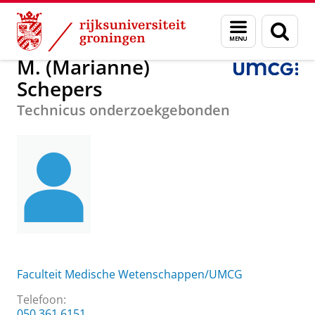
Skip
Skip
Over ons
M. (Marianne) Schepers
Menu
Zoek
to
to
en
Content
Navigation
zoeken
M. (Marianne)
Schepers
Technicus onderzoekgebonden
Faculteit Medische Wetenschappen/UMCG
Telefoon:
050 361 6151