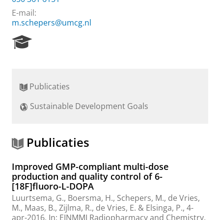
E-mail:
m.schepers@umcg.nl
R
e
s
e
a
Publicaties
r
c
Sustainable Development Goals
h
P
o
r
Publicaties
t
a
Improved GMP-compliant multi-dose
l
production and quality control of 6-
[18F]fluoro-L-DOPA
Luurtsema, G.
,
Boersma, H.
,
Schepers, M.
, de Vries,
M.,
Maas, B.
,
Zijlma, R.
,
de Vries, E.
&
Elsinga, P.
,
4-
apr-2016
,
In:
EJNMMI Radiopharmacy and Chemistry.