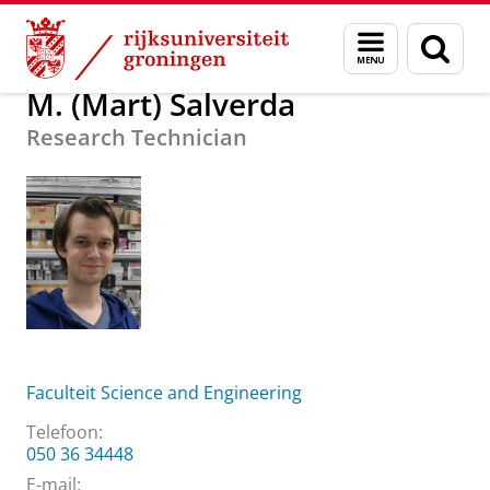
Skip
Skip
Over ons
M. (Mart) Salverda
Menu
Zoek
to
to
en
Content
Navigation
zoeken
M. (Mart) Salverda
Research Technician
Faculteit Science and Engineering
Telefoon:
050 36 34448
E-mail: