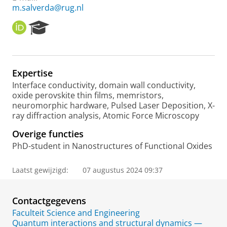
m.salverda@rug.nl
O
R
R
e
C
s
I
e
D
a
Expertise
r
Interface conductivity, domain wall conductivity,
c
oxide perovskite thin films, memristors,
h
neuromorphic hardware, Pulsed Laser Deposition, X-
P
ray diffraction analysis, Atomic Force Microscopy
o
r
Overige functies
t
PhD-student in Nanostructures of Functional Oxides
a
l
Laatst gewijzigd:
07 augustus 2024 09:37
Contactgegevens
Faculteit Science and Engineering
Quantum interactions and structural dynamics —