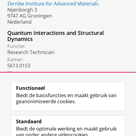
Zernike Institute for Advanced Materials
Nijenborgh 3
9747 AG Groningen
Nederland
Quantum Interactions and Structural
Dynamics
Functie:
Research Technician
Kamer:
5613.0153
Mart:
m.salverda@rug.nl
Functioneel
Biedt de basisfuncties en maakt gebruik van
geanonimiseerde cookies.
F
L
R
I
Y
Volg de RUG
a
i
S
n
o
Standaard
c
n
S
s
u
Biedt de optimale werking en maakt gebruik
e
k
-
t
T
Studiekiezers
van onder andere videocookies.