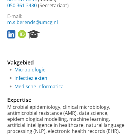
050 361 3480
(Secretariaat)
E-mail:
m.s.berends@umcg.nl
L
O
R
i
R
e
n
C
s
k
I
e
e
D
a
Vakgebied
d
r
I
c
Microbiologie
n
h
Infectieziekten
P
Medische Informatica
o
r
Expertise
t
a
Microbial epidemiology, clinical microbiology,
l
antimicrobial resistance (AMR), data science,
epidemiological modelling, machine learning,
artificial intelligence in healthcare, natural language
processing (NLP), electronic health records (EHR),