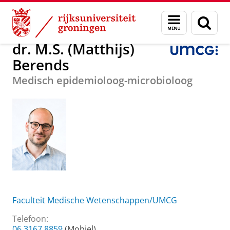
Skip
Skip
Over ons
dr. M.S. (Matthijs) Berends
Menu
Zoek
to
to
en
Content
Navigation
zoeken
dr. M.S. (Matthijs)
Berends
Medisch epidemioloog-microbioloog
Faculteit Medische Wetenschappen/UMCG
Telefoon:
06 3167 8859
(Mobiel)