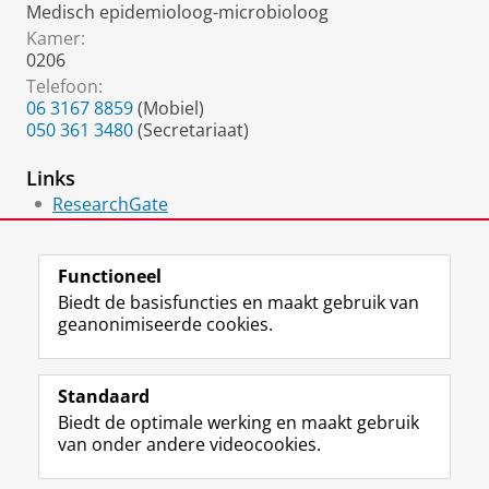
Medisch epidemioloog-microbioloog
Kamer:
0206
Telefoon:
06 3167 8859
(Mobiel)
050 361 3480
(Secretariaat)
Links
ResearchGate
Mastodon
Functioneel
Biedt de basisfuncties en maakt gebruik van
geanonimiseerde cookies.
F
L
R
I
Y
Volg de RUG
a
i
S
n
o
Standaard
c
n
S
s
u
Biedt de optimale werking en maakt gebruik
e
k
-
t
T
Studiekiezers
van onder andere videocookies.
b
e
f
a
u
Maatschappij/bedrijven
o
d
e
g
b