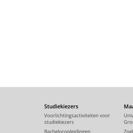
Studiekiezers
Maa
Voorlichtingsactiviteiten voor
Univ
studiekiezers
Gro
Bacheloropleidingen
Zoe