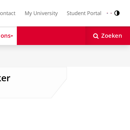
ontact
My University
Student Portal
Contr
Nederlands
English
 ons
Zoeken
ker