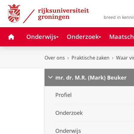
Skip
Skip
to
to
Content
Navigation
breed in kenni
Home
Onderwijs
Onderzoek
Maatsch
Over ons
Praktische zaken
Waar vi
mr. dr. M.R. (Mark) Beuker
Profiel
Onderzoek
Onderwijs