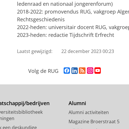
ledenraad en nationaal jongerenforum)
2018-2022: promovendus RUG, vakgroep Alg
Rechtsgeschiedenis
2022-heden: universitair docent RUG, vakgroep
2023-heden: redactie Tijdschrift Erfrecht
Laatst gewijzigd:
22 december 2023 00:23
F
L
R
I
Y
Volg de RUG
a
i
S
n
o
c
n
S
s
u
e
k
-
t
T
b
e
f
a
u
o
d
e
g
b
tschappij/bedrijven
Alumni
o
I
e
r
e
ersiteitsbibliotheek
Alumni activiteiten
k
n
d
a
-
ningen
p
-
R
m
k
Magazine Broerstraat 5
a
p
i
-
a
k een deskundige