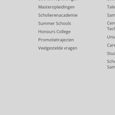
Masteropleidingen
Tal
Scholierenacademie
Sam
Cen
Summer Schools
Tec
Honours College
Uni
Promotietrajecten
Car
Veelgestelde vragen
Stu
Sch
Sam