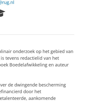
@rug.nl
R
e
s
e
a
r
c
h
iplinair onderzoek op het gebied van
P
 is tevens redactielid van het
o
dboek Boedelafwikkeling en auteur
r
t
a
l
 over de dwingende bescherming
efinancierd door het
etalenteerde, aankomende