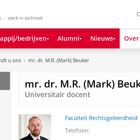
C
s - sterk in techniek
appij/bedrijven
Alumni
Nieuws
Over
ndt u ons
mr. dr. M.R. (Mark) Beuker
mr. dr. M.R. (Mark) Beu
Universitair docent
Faculteit Rechtsgeleerdheid
Telefoon: