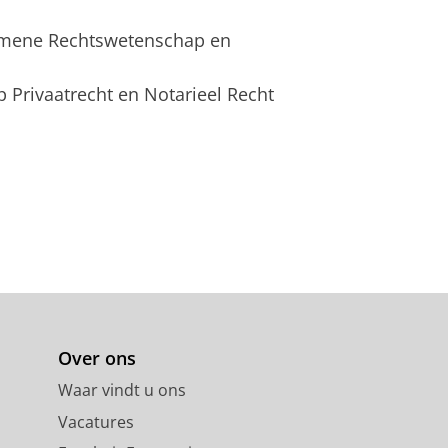
emene Rechtswetenschap en
 Privaatrecht en Notarieel Recht
Over ons
Waar vindt u ons
Vacatures