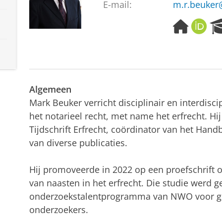
E-mail:
m.r.beuker
H
O
o
R
m
C
e
I
p
D
a
Algemeen
g
e
Mark Beuker verricht disciplinair en interdisc
het notarieel recht, met name het erfrecht. Hij
Tijdschrift Erfrecht, coördinator van het Han
van diverse publicaties.
Hij promoveerde in 2022 op een proefschrift
van naasten in het erfrecht. Die studie werd g
onderzoekstalentprogramma van NWO voor g
onderzoekers.