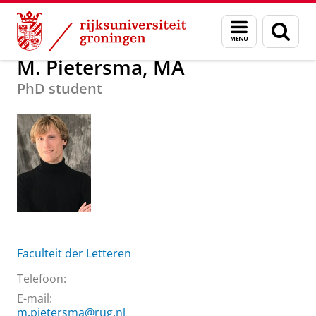
Skip
Skip
Over ons
M. Pietersma, MA
Menu
Zoek
to
to
en
Content
Navigation
zoeken
M. Pietersma, MA
PhD student
Faculteit der Letteren
Telefoon:
E-mail:
m.pietersma@rug.nl