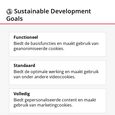
Sustainable Development
Goals
Meer informatie over de
Sustainable Development
Goals.
Functioneel
Biedt de basisfuncties en maakt gebruik van
geanonimiseerde cookies.
F
L
R
I
Y
Volg de RUG
a
i
S
n
o
Standaard
c
n
S
s
u
Biedt de optimale werking en maakt gebruik
e
k
-
t
T
Studiekiezers
van onder andere videocookies.
b
e
f
a
u
Maatschappij/bedrijven
o
d
e
g
b
o
I
e
r
e
Alumni
k
n
d
a
-
Volledig
p
-
R
m
k
Biedt gepersonaliseerde content en maakt
Over ons
a
p
i
-
a
gebruik van marketingcookies.
g
a
j
a
n
i
g
k
c
a