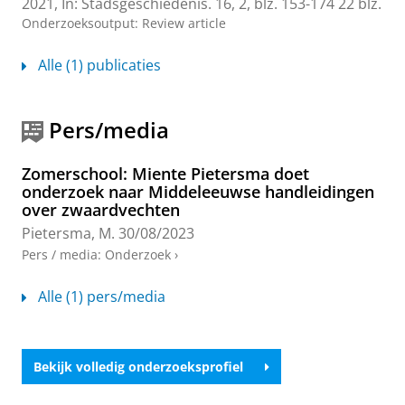
2021
,
In:
Stadsgeschiedenis.
16
,
2
,
blz. 153-174
22 blz.
Onderzoeksoutput
:
Review article
Alle (1) publicaties
Pers/media
Zomerschool: Miente Pietersma doet
onderzoek naar Middeleeuwse handleidingen
over zwaardvechten
Pietersma, M.
30/08/2023
Pers / media
:
Onderzoek
›
Alle (1) pers/media
Bekijk volledig onderzoeksprofiel