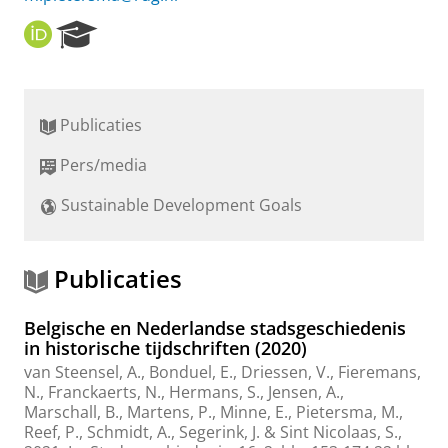
O
R
R
e
C
s
I
e
D
a
Publicaties
r
c
Pers/media
h
P
Sustainable Development Goals
o
r
t
a
Publicaties
l
Belgische en Nederlandse stadsgeschiedenis
in historische tijdschriften (2020)
van Steensel, A.
, Bonduel, E., Driessen, V., Fieremans,
N., Franckaerts, N., Hermans, S., Jensen, A.,
Marschall, B., Martens, P., Minne, E.,
Pietersma, M.
,
Reef, P., Schmidt, A., Segerink, J. & Sint Nicolaas, S.,