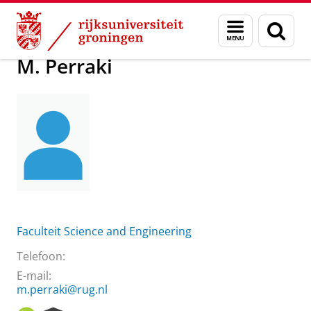
Skip
Skip
Over ons
M. Perraki
Menu
Zoek
to
to
en
Content
Navigation
zoeken
M. Perraki
Faculteit Science and Engineering
Telefoon:
E-mail:
m.perraki@rug.nl