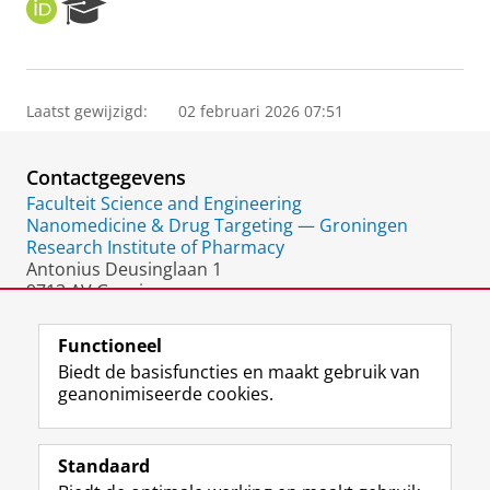
O
R
R
e
C
s
I
e
D
a
Laatst gewijzigd:
02 februari 2026 07:51
r
c
h
Contactgegevens
P
o
Faculteit Science and Engineering
r
Nanomedicine & Drug Targeting — Groningen
t
Research Institute of Pharmacy
a
Antonius Deusinglaan 1
l
9713 AV Groningen
Nederland
Functioneel
Biedt de basisfuncties en maakt gebruik van
geanonimiseerde cookies.
F
L
R
I
Y
Volg de RUG
a
i
S
n
o
Standaard
c
n
S
s
u