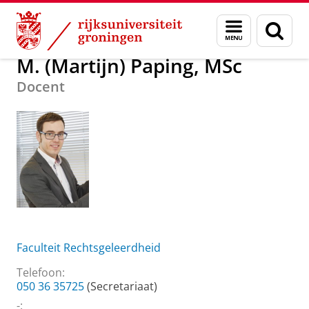
Skip
Skip
Over ons
M. (Martijn) Paping, MSc
Menu
Zoek
to
to
en
Content
Navigation
zoeken
M. (Martijn) Paping, MSc
Docent
Faculteit Rechtsgeleerdheid
Telefoon:
050 36 35725
(Secretariaat)
-: