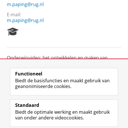
m.paping@rug.nl
E-mail:
m.paping@rug.nl
R
e
s
e
a
Onderwijsvideo: het ontwikkelen en maken van
r
uitlegvideo's voor diverse vakken.
c
h
Functioneel
P
Laatst gewijzigd:
25 juni 2022 14:26
Biedt de basisfuncties en maakt gebruik van
o
geanonimiseerde cookies.
r
t
F
L
R
I
Y
Volg de RUG
a
a
i
S
n
o
l
Standaard
c
n
S
s
u
Biedt de optimale werking en maakt gebruik
e
k
-
t
T
Studiekiezers
van onder andere videocookies.
b
e
f
a
u
Maatschappij/bedrijven
o
d
e
g
b