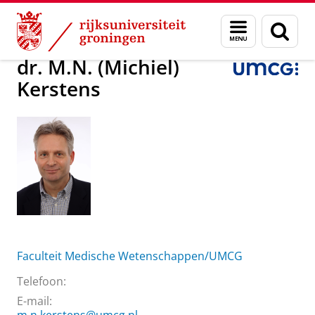
Skip
Skip
Over ons
dr. M.N. (Michiel) Kerstens
Menu
Zoek
to
to
en
Content
Navigation
zoeken
dr. M.N. (Michiel)
Kerstens
Faculteit Medische Wetenschappen/UMCG
Telefoon:
E-mail: