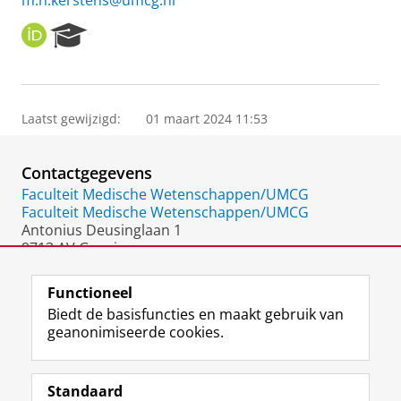
m.n.kerstens@umcg.nl
O
R
R
e
C
s
I
e
D
a
Laatst gewijzigd:
01 maart 2024 11:53
r
c
h
Contactgegevens
P
o
Faculteit Medische Wetenschappen/UMCG
r
Faculteit Medische Wetenschappen/UMCG
t
Antonius Deusinglaan 1
a
9713 AV Groningen
l
Nederland
Functioneel
Biedt de basisfuncties en maakt gebruik van
geanonimiseerde cookies.
F
L
R
I
Y
Volg de RUG
a
i
S
n
o
Standaard
c
n
S
s
u