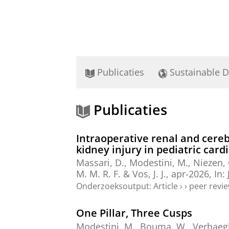
Publicaties
Sustainable 
Publicaties
Intraoperative renal and cere
kidney injury in pediatric card
Massari, D.
,
Modestini, M.
,
Niezen, 
M. M. R. F.
&
Vos, J. J.
,
apr-2026
,
In:
Onderzoeksoutput
:
Article
›
›
peer revi
One Pillar, Three Cusps
Modestini, M.
,
Bouma, W.
, Verhaegh