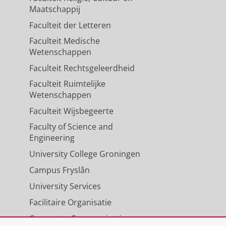
disease
Maatschappij
s, A. F.
&
Kooi, E. M. W.
,
25-mrt-
Faculteit der Letteren
Faculteit Medische
Wetenschappen
eness during cardiac surgery
Faculteit Rechtsgeleerdheid
Mariani, M. A.
&
Scheeren, T. W. L.
,
Faculteit Ruimtelijke
Wetenschappen
Faculteit Wijsbegeerte
Faculty of Science and
Engineering
University College Groningen
Campus Fryslân
University Services
Facilitaire Organisatie
Corporate Communicatie