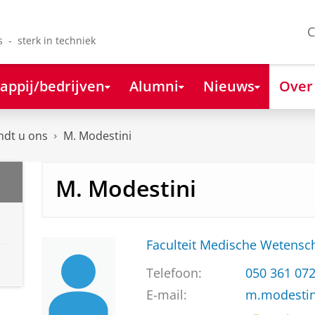
C
s - sterk in techniek
appij/bedrijven
Alumni
Nieuws
Over
ndt u ons
M. Modestini
M. Modestini
Faculteit Medische Weten
Telefoon:
050 361 07
E-mail:
m.modesti