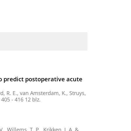
 predict postoperative acute
d, R. E.
, van Amsterdam, K.,
Struys,
. 405 - 416
12 blz.
V.
,
Willems, T. P.
,
Krikken, J. A.
&