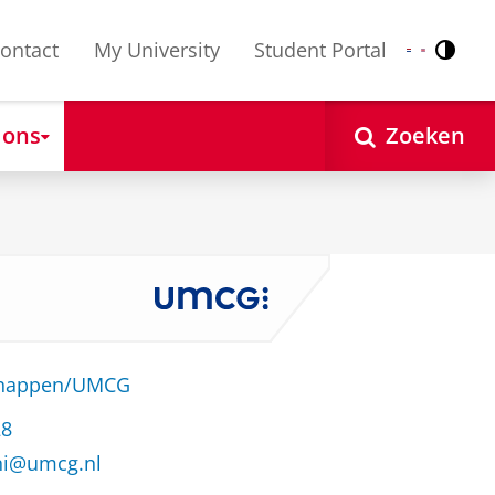
ontact
My University
Student Portal
Contr
Nederlands
English
 ons
Zoeken
schappen/UMCG
28
ni@umcg.nl