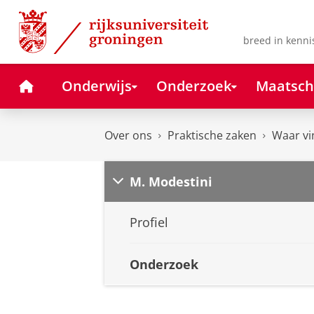
Skip
Skip
to
to
Content
Navigation
breed in kenni
Home
Onderwijs
Onderzoek
Maatsch
Over ons
Praktische zaken
Waar vi
M. Modestini
Profiel
Onderzoek