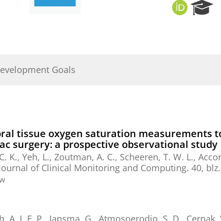
O
R
R
e
C
s
I
e
D
a
r
Development Goals
c
h
P
o
r
t
bral tissue oxygen saturation measurements to
a
iac surgery: a prospective observational study
l
C. K.
, Yeh, L., Zoutman, A. C.,
Scheeren, T. W. L.
,
Accor
Journal of Clinical Monitoring and Computing.
40
,
blz
ew
, A. J. F. P., Jansma, G.,
Atmosoerodjo, S. D.
,
Cernak, 